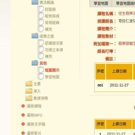
佛法概論
學習地圖
學習地圖說
四聖諦
課程名稱：
往生極樂淨
皈依與戒
授課師長：
穹拉仁波
常用經典
課程簡介：
補充
課程教材：
成佛之道
認識道次第
附加檔案一：
極樂發願文.
功德之本頌
師長叮嚀：
補充
備註：
其他
短篇開示
序號
上課日期
學習地圖
主要
2011-11-27
001
深入
集資淨障
最新課程
最新MP3
序號
上課日期
最新文字稿
最新影片
2011-11-27
1