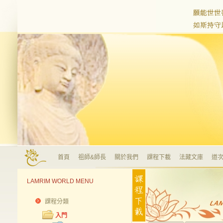
首頁
祖師&師長
關於我們
課程下載
法藏文庫
道次
LAMRIM WORLD MENU
課程分類
入門