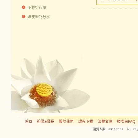
下載排行榜
法友筆記分享
首頁
祖師&師長
關於我們
課程下載
法藏文庫
道次第FAQ
瀏覽人數 19118031 人 Copyright