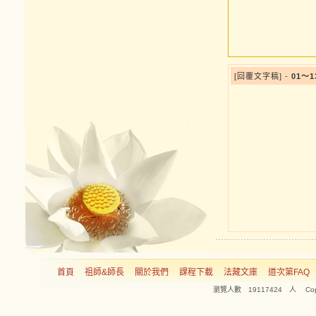
[回覆文字稿] -
01～
首頁
祖師&師長
關於我們
課程下載
法藏文庫
道次第FAQ
瀏覽人數 19117424 人 Copyright