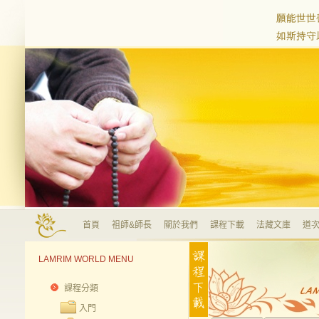
首頁
祖師&師長
關於我們
課程下載
法藏文庫
道次
LAMRIM WORLD MENU
課程分類
入門