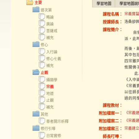
主要
學習地圖
學習地圖說
道次第
課程名稱：
宗義寶鬘
略論
授課師長：
洛桑卻
廣論
課程簡介：
菩薩戒
自佛入
補充
派，此
修心
而後，
入行論
其中包
修心七義
四宗雖
補充
攸關佛
止觀
此二論
《入中
攝類學
《宗義
宗義
以往師
地道
過的同
止觀
課程教材：
補充
附加檔案一：
《宗義建
其他
附加檔案二：
《宗義建
尊者開示析釋
附加檔案三：
宗義建立寶
修行引導
日常實修
師長叮嚀：