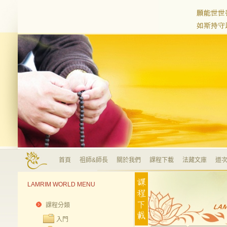
首頁
祖師&師長
關於我們
課程下載
法藏文庫
道次
LAMRIM WORLD MENU
課程分類
入門