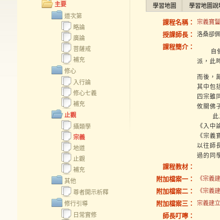
主要
學習地圖
學習地圖說
道次第
課程名稱：
宗義寶鬘
略論
授課師長：
洛桑卻
廣論
課程簡介：
菩薩戒
自佛入
補充
派，此
修心
而後，
入行論
其中包
修心七義
四宗雖
補充
攸關佛
止觀
此二論
《入中
攝類學
《宗義
宗義
以往師
地道
過的同
止觀
課程教材：
補充
附加檔案一：
《宗義建
其他
附加檔案二：
《宗義建
尊者開示析釋
附加檔案三：
宗義建立寶
修行引導
日常實修
師長叮嚀：