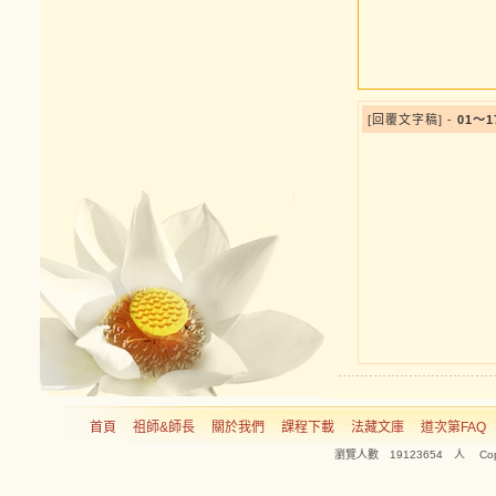
[回覆文字稿] -
01～
首頁
祖師&師長
關於我們
課程下載
法藏文庫
道次第FAQ
瀏覽人數 19123654 人 Copyright