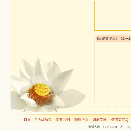
[回覆文字稿] -
01～
首頁
祖師&師長
關於我們
課程下載
法藏文庫
道次第FAQ
瀏覽人數 19115939 人 Copyright