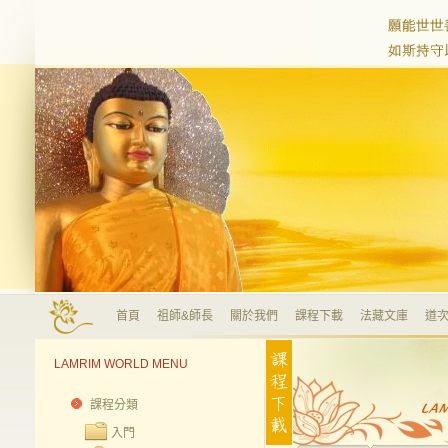
首頁
祖師&師長
關於我們
課程下載
法藏文庫
道次
LAMRIM WORLD MENU
課程分類
入門