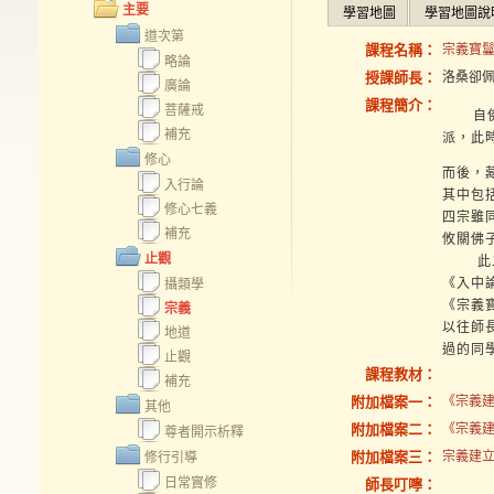
主要
學習地圖
學習地圖說
道次第
課程名稱：
宗義寶鬘
略論
授課師長：
洛桑卻
廣論
課程簡介：
菩薩戒
自佛入
補充
派，此
修心
而後，
入行論
其中包
修心七義
四宗雖
補充
攸關佛
止觀
此二論
《入中
攝類學
《宗義
宗義
以往師
地道
過的同
止觀
課程教材：
補充
附加檔案一：
《宗義建
其他
附加檔案二：
《宗義建
尊者開示析釋
附加檔案三：
宗義建立寶
修行引導
日常實修
師長叮嚀：