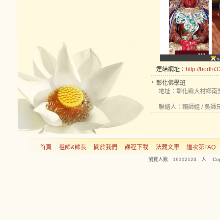
連結網址：
http://bodhi
彰化佛學班
地址：彰化縣大村鄉南勢
聯絡人：賴師姐 / 吳師兄 048
首頁
祖師&師長
關於我們
課程下載
法藏文庫
道次第FAQ
瀏覽人數 19112123 人 Copyright