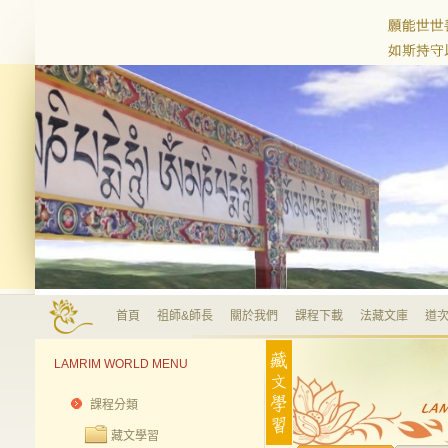
首頁
祖師&師長
關於我們
課程下載
法藏文庫
道次
LAMRIM WORLD MENU
課程分類
藏文學習