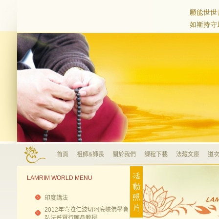
首頁
祖師&師長
關於我們
課程下載
法藏文庫
道次
LAMRIM WORLD MENU
印度講法
2012年穹拉仁波切阿底峽佛學會
弘法普賢行願品教授