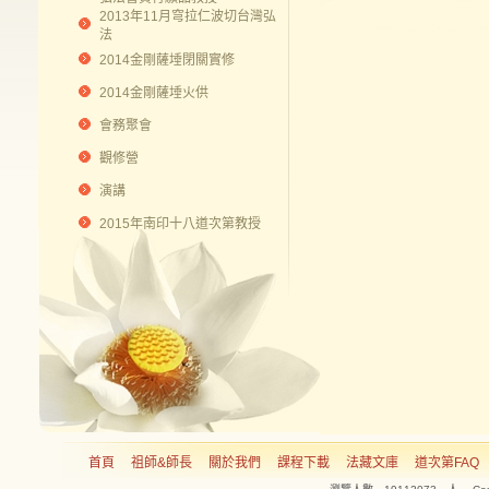
2013年11月穹拉仁波切台灣弘
法
2014金剛薩埵閉關實修
2014金剛薩埵火供
會務聚會
觀修營
演講
2015年南印十八道次第教授
首頁
祖師&師長
關於我們
課程下載
法藏文庫
道次第FAQ