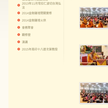
2013年11月穹拉仁波切台灣弘
法
2014金剛薩埵閉關實修
2014金剛薩埵火供
會務聚會
觀修營
演講
2015年南印十八道次第教授