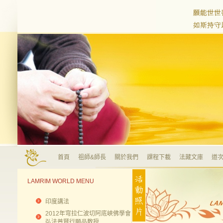
首頁
祖師&師長
關於我們
課程下載
法藏文庫
道次
LAMRIM WORLD MENU
印度講法
2012年穹拉仁波切阿底峽佛學會
弘法普賢行願品教授