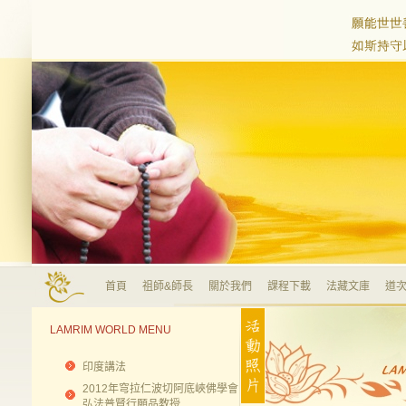
首頁
祖師&師長
關於我們
課程下載
法藏文庫
道次
LAMRIM WORLD MENU
印度講法
2012年穹拉仁波切阿底峽佛學會
弘法普賢行願品教授