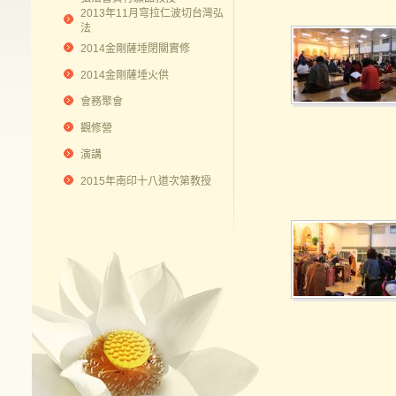
2013年11月穹拉仁波切台灣弘
法
2014金剛薩埵閉關實修
2014金剛薩埵火供
會務聚會
觀修營
演講
2015年南印十八道次第教授