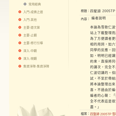
常用經典
四聖諦 2005T
標題：
入門-成佛之道
編者說明
內容：
入門-其他
本論為雪歌仁波
主要-道次第
站上下載整理而
主要-止觀
為了方便讀者更
主要-修行引導
相的用詞，如六
同學的反應，回
深入-中觀
如，明明已經講
深入-現觀
約束，直接將同
集資淨障-集資淨障
的講次，完全不
仁波切講的。但
試，不至於帶給
將本論整理出來
喜。不過由於編
編者的心聲：「
全不代表這是很
盡。」
檔案：
四聖諦 2005TP 雪