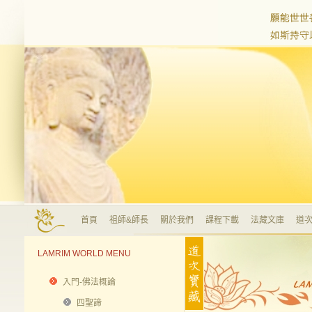
首頁
祖師&師長
關於我們
課程下載
法藏文庫
道次
LAMRIM WORLD MENU
入門-佛法概論
四聖諦