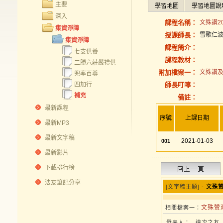
主要
學習地圖
學習地圖說
深入
課程名稱：
文殊讚20
集資淨障
授課師長：
雪歌仁
集資淨障
課程簡介：
七支供養
課程教材：
二勝六莊嚴禮供
附加檔案一：
文殊讚及
兜率百尊
四加行
師長叮嚀：
補充
備註：
最新課程
序號
上課日期
最新MP3
最新文字稿
2021-01-03
001
最新影片
下載排行榜
法友筆記分享
[文字稿主題] -
文殊赞
文殊赞观
相關檔案一：
發表人：
道次之友