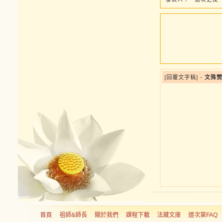
[回覆文字稿] -
文殊赞
首頁
祖師&師長
關於我們
課程下載
法藏文庫
道次第FAQ