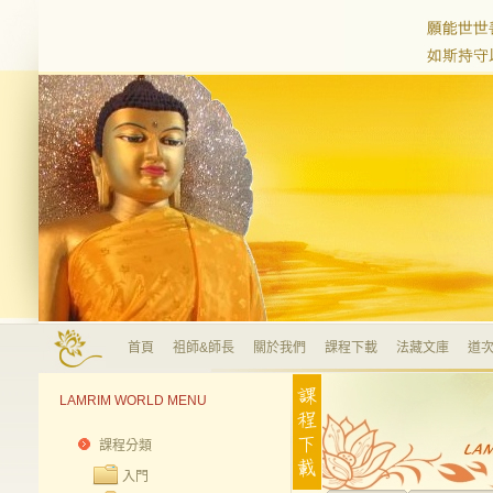
首頁
祖師&師長
關於我們
課程下載
法藏文庫
道次
LAMRIM WORLD MENU
課程分類
入門