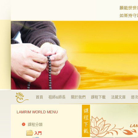
首頁
祖師&師長
關於我們
課程下載
法藏文庫
道次
LAMRIM WORLD MENU
課程分類
入門