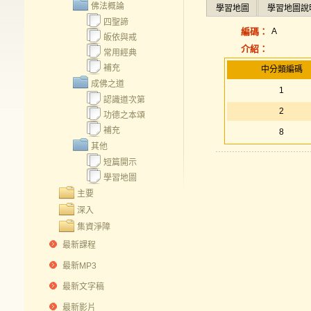
佛法概論
學習地圖
學習地圖說
四聖諦
編碼：
A
皈依與戒
介紹：
常用經典
補充
中分類編碼
成佛之道
1
認識道次第
2
功德之本頌
補充
8
其他
短篇開示
學習地圖
主要
深入
集資淨障
最新課程
最新MP3
最新文字稿
最新影片