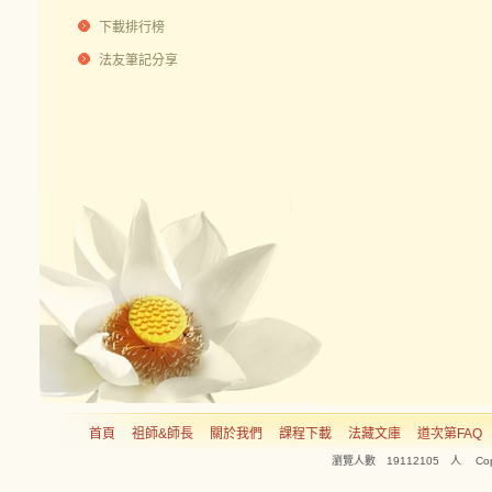
下載排行榜
法友筆記分享
首頁
祖師&師長
關於我們
課程下載
法藏文庫
道次第FAQ
瀏覽人數 19112105 人 Copyright