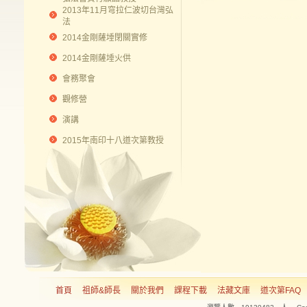
2013年11月穹拉仁波切台灣弘
法
2014金剛薩埵閉關實修
2014金剛薩埵火供
會務聚會
觀修營
演講
2015年南印十八道次第教授
首頁
祖師&師長
關於我們
課程下載
法藏文庫
道次第FAQ