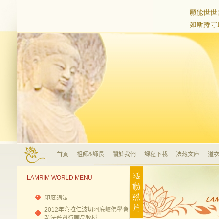
首頁
祖師&師長
關於我們
課程下載
法藏文庫
道次
LAMRIM WORLD MENU
印度講法
2012年穹拉仁波切阿底峽佛學會
弘法普賢行願品教授