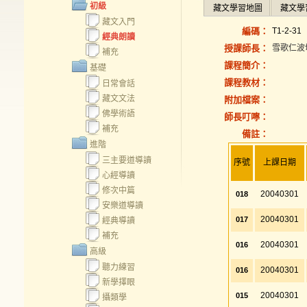
初級
藏文學習地圖
藏文學
藏文入門
編碼：
T1-2-31
經典朗讀
授課師長：
雪歌仁波
補充
課程簡介：
基礎
課程教材：
日常會話
藏文文法
附加檔案：
佛學術語
師長叮嚀：
補充
備註：
進階
三主要道導讀
序號
上課日期
心經導讀
修次中篇
20040301
018
安樂道導讀
20040301
017
經典導讀
補充
20040301
016
高級
聽力練習
20040301
016
新學擇眼
20040301
015
攝類學