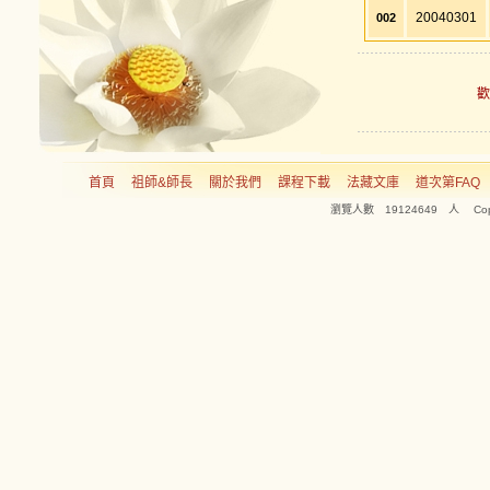
20040301
002
首頁
祖師&師長
關於我們
課程下載
法藏文庫
道次第FAQ
瀏覽人數 19124649 人 Copyright