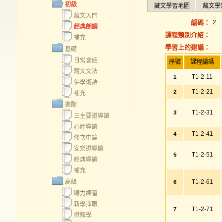
初級
藏文學習地圖
藏文學
藏文入門
編碼：
2
經典朗讀
課程類別介紹：
補充
學習上的建議：
基礎
日常會話
序號
課程編碼
藏文文法
T1-2-11
1
佛學術語
T1-2-21
2
補充
進階
T1-2-31
3
三主要道導讀
心經導讀
T1-2-41
4
修次中篇
安樂道導讀
T1-2-51
5
經典導讀
補充
高級
T1-2-61
6
聽力練習
新學擇眼
T1-2-71
7
攝類學