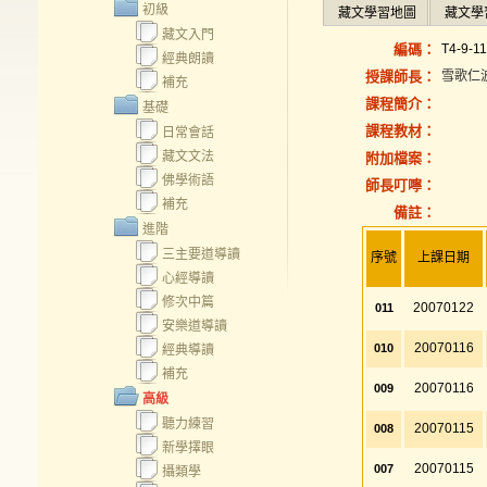
初級
藏文學習地圖
藏文學
藏文入門
編碼：
T4-9-11
經典朗讀
授課師長：
雪歌仁
補充
課程簡介：
基礎
課程教材：
日常會話
藏文文法
附加檔案：
佛學術語
師長叮嚀：
補充
備註：
進階
三主要道導讀
序號
上課日期
心經導讀
修次中篇
20070122
011
安樂道導讀
20070116
010
經典導讀
補充
20070116
009
高級
聽力練習
20070115
008
新學擇眼
20070115
007
攝類學