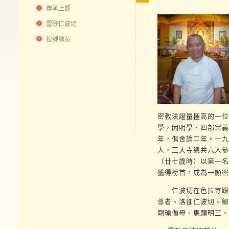
傳承上師
雪歌仁波切
授課師長
密教法證量極高的一位
學，因明學、四部宗義
年，俱舍論二年。一九
人，三大寺總共六人參
（廿七歲時）以第一名
獲得榜首，成為一顯密
仁波切在色拉寺跟隨
尊者、洛卻仁波切、鄔
剛瑜伽母、馬頭明王、