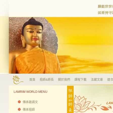
首頁
祖師&師長
關於我們
課程下載
法藏文庫
道次
LAMRIM WORLD MENU
傳承啟請文
傳承祖師