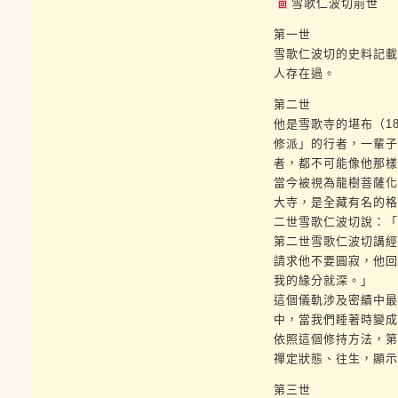
雪歌仁波切前世
第一世
雪歌仁波切的史料記載
人存在過。
第二世
他是雪歌寺的堪布（1
修派」的行者，一輩子
者，都不可能像他那樣
當今被視為龍樹菩薩化
大寺，是全藏有名的格
二世雪歌仁波切說：「
第二世雪歌仁波切講經
請求他不要圓寂，他回
我的緣分就深。」
這個儀軌涉及密續中最
中，當我們睡著時變成
依照這個修持方法，第
禪定狀態、往生，顯示
第三世