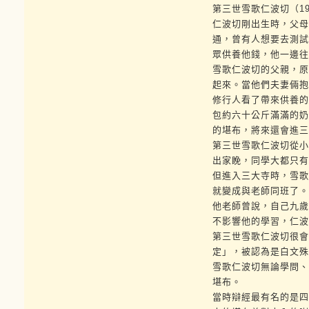
第三世雪歌仁波切（19
仁波切剛出生時，父母
通，曾有人想要去測試
眾供養他錢，他一邊往
雪歌仁波切的父親，原
起來。當他們夫妻倆抱
修行人看了帶來供養的
包約六十公斤滿滿的奶
的堪布，將來還會進三
第三世雪歌仁波切從小
出家睌，同學大都只有
但進入三大寺時，雪歌
就變成與老師同班了。
他老師曾說，自己九歲
不影響他的學習，仁波
第三世雪歌仁波切很會
定」，被認為是白文殊
雪歌仁波切無論學問、
堪布。
當時辯經最有名的是四