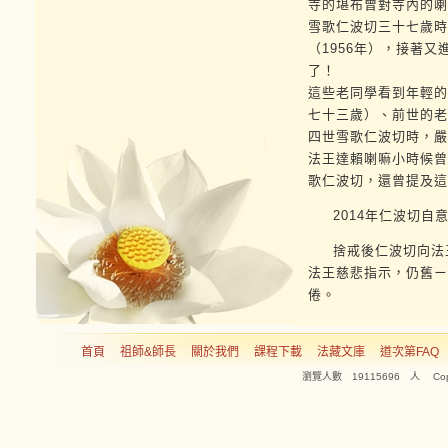
寺的堪布曾對寺內的喇
雪歌仁波切三十七歲時
（1956年），接著
了！
這些老同學看到年輕的
七十三歲）、前世的老
四世雪歌仁波切時，嚴
法王達賴喇嘛小時候曾
歌仁波切，還曾提及這
2014年仁波切自
捨戒後仁波切向法王
法王慈悲指示，仍舊ㄧ
倦。
首頁
祖師&師長
關於我們
課程下載
法藏文庫
道次第FAQ
瀏覽人數 19115696 人 Copyright