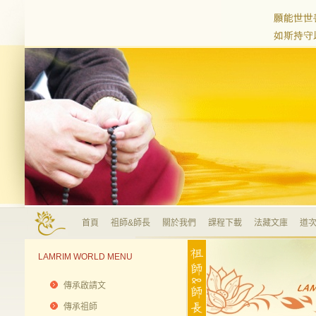
首頁
祖師&師長
關於我們
課程下載
法藏文庫
道次
LAMRIM WORLD MENU
傳承啟請文
傳承祖師