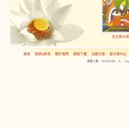
克主傑大師
首頁
祖師&師長
關於我們
課程下載
法藏文庫
道次第FAQ
瀏覽人數 19129796 人 Copyright