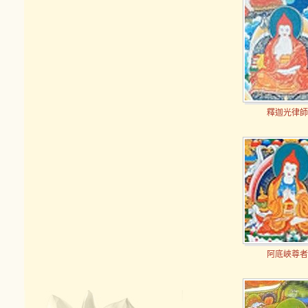
釋迦光律師
阿底峽尊者