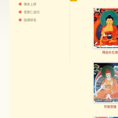
傳承上師
雪歌仁波切
授課師長
釋迦牟尼佛
世親菩薩