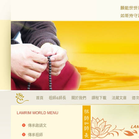
首頁
祖師&師長
關於我們
課程下載
法藏文庫
道次
LAMRIM WORLD MENU
傳承啟請文
傳承祖師