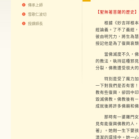
傳承上師
【聖無著菩薩的歷史】
雪歌仁波切
根據《妙吉祥根本續
授課師長
經論義。了不了義經，
彼由明咒力，將生為慧
授記他是為了復興衰頹
當佛滅度不久，佛教
的教法，執持這種邪見
分裂，佛教遭受很大的
特別是受了魔力加持
一下對我們是否有害！
教有些復興，卻因中印
毀滅佛教。佛教後有ㄧ
成就後將許多佛廟和佛
那時有一婆羅門女名
見有能復興佛教的人，
著」。她剛一生下嬰孩
清潔的環境中。她一心