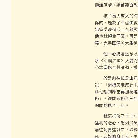
通諸明處，她都親自教
孩子長大成人的時候
你的，是為了不忍佛教
出家受沙彌戒，在親教
他也就領會三藏，可是
義，完整圓滿的大乘道
他一心持著這念頭，
求《幻網灌頂》入曼陀
心念當修至尊彌勒，獲
於是前往雞足山窟中
說：「這樣怎能成針呢
此他想到應當再加精進
修」，復閉關修了三年
閉關勤修了三年。
就這樣修了十二年之
猛利的悲心，想到如果
前往阿青達城中，以錫
死，只好俯身下去，閉