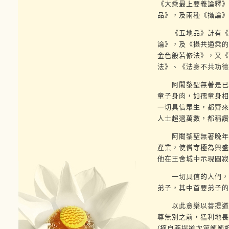
《大乘最上要義論釋》
品》，及兩種《攝論》
《五地品》計有《本
論》，及《攝共通乘的
金色般若修法》，又《
法》、《法身不共功德
阿闍黎聖無著是已證
童子身肉，如孺童身相
一切具信眾生，都齊來
人士超過萬數，都稱讚
阿闍黎聖無著晚年時
產業，使僧寺極為興盛
他在王舍城中示現圓寂
一切具信的人們，也
弟子，其中首要弟子的
以此意樂以菩提道次
尊無別之前，猛利地長
(摘自菩提道次第師師相