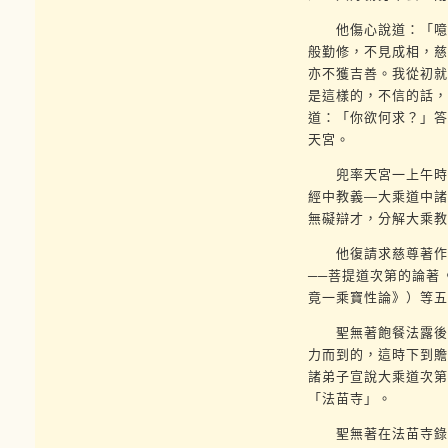
他傷心說道：「噫嘻
般勤修，不見成相，慈
亦不獲吉善。我從初就
是這樣的，不信的話，
道：「你欲何求？」答
天宮。
兜率天宮一上午時間
經中教義—大乘道中諸
無礙辯才，分解大乘教
他復請求慈尊著作關
──菩提道次第的論著
竟一乘寶性論》）等五
聖無著飽餐法露後，
力而到的，這時下到贍
諸弟子宣說大乘道次第
「法苗寺」。
聖無著在法苗寺錄出