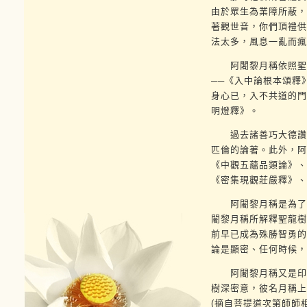
由於眾生為業障所蔽，
著觀世音，你們頂禮供
法太多，風息一亂而瘋
阿闍黎月稱依照聖龍
──《入中論根本頌釋
身心已，入不共道的門
明燈釋》。
過去諸善巧大德讚《
匹倫的論著。此外，阿
《中觀五蘊品類論》、
《密集現觀莊嚴釋》、
阿闍黎月稱是為了闡
闍黎月稱所解釋聖龍樹
前早已成為殊勝智勇的
論是顯密、任何時候，
阿闍黎月稱又是印度
樹深密意，彼名月稱上
(摘自菩提道次第師師相