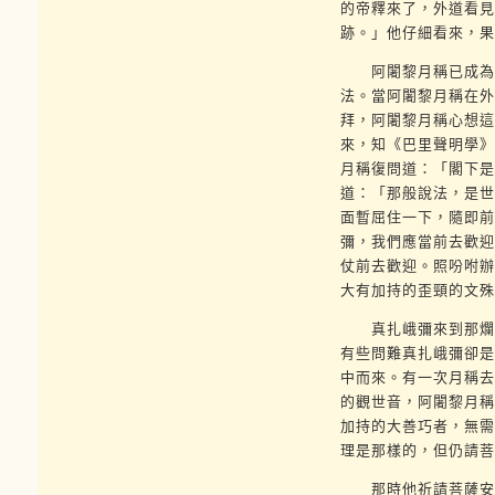
的帝釋來了，外道看見
跡。」他仔細看來，果
阿闍黎月稱已成為班
法。當阿闍黎月稱在外
拜，阿闍黎月稱心想這
來，知《巴里聲明學》
月稱復問道：「閣下是
道：「那般說法，是世
面暫屈住一下，隨即前
彌，我們應當前去歡迎
仗前去歡迎。照吩咐辦
大有加持的歪頸的文殊
真扎峨彌來到那爛陀
有些問難真扎峨彌卻是
中而來。有一次月稱去
的觀世音，阿闍黎月稱
加持的大善巧者，無需
理是那樣的，但仍請菩
那時他祈請菩薩安住