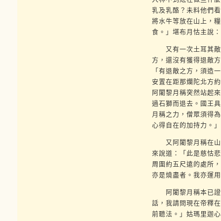
乳及乳酪？未料他們看
將水牛等放在山上，糧
食。」堪布月怙主說：
又有一次土耳其敵軍
方，還沒有獲得退敵方
「有退敵之方，須造一
安置在距那爛陀北方約
阿闍黎月稱突然站起來
過石獅而退去。國王具
月稱之力，僧眾須得為
心得自在的加持力。」
又阿闍黎月稱在山林
來說道：「此是慈怙悲
周圍約五尺遠的處所，
亦是燒盡者。我亦運用
阿闍黎月稱本已證得
話，我請問現在帝釋在
前聽法。」姑瑪里迦心