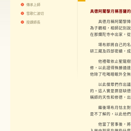
傳承上師
具德阿闍黎月稱菩薩的
雪歌仁波切
具德月稱阿闍黎降生
授課師長
為子觀相，相師記別說
在那爛陀寺中出家，從
堪布即將自己的名號
研三藏及四部密續，成
他禮敬依止聖龍樹座
修，以此證得殊勝通達
他除了吃喝睡眠外全無
以此僧眾們作出議論
的。這人實是罪惡缺德
稱師的天性和修德，出
繼後堪布月怙主對阿
是不了解的，以此他們
他當了管事後，將水
入林中到底在做些什麼