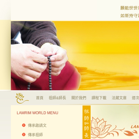
首頁
祖師&師長
關於我們
課程下載
法藏文庫
道次
LAMRIM WORLD MENU
傳承啟請文
傳承祖師