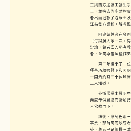
王與西方迦羅王發生爭
士，並掠去許多財物資
者出而拯救了迦羅王及
江為雙方講和，解救難
阿底峽尊者在金剛座
（每辯勝大敵一次，得
辯論，負者當入勝者教
者，並向尊者頂禮作弟
第二年復來了一位擁
極善巧精通聲明和因明
一開始約有三十位班智
二人知道。
外道師提出聲明中一
向度母供曼遮而祈加持
入佛教門下。
繼後，摩訶巴那王在
事業，那時阿底峽尊者
盛，尊者已是總攝三藏