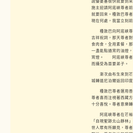
說優婆塞很快就要到來
施主迎請阿底峽尊者前
就要回來。種敦巴尊者
現在何處，我當立刻前
種敦巴向阿底峽尊者
吉祥祝詞，那天尊者對
食肉食，全用素餐，那
一盞能點通宵的油燈，
宵燈。 阿底峽尊者
而攝受為首要弟子。
漸次由布生來到芒裕
城轉道尼泊爾返回印度
種敦巴尊者運用善巧
尊者喜而注視著西藏方
十分喜悅。尊者意樂轉
阿底峽尊者在芒裕吉
「自現聖跡北山靜林」
世人眾有所顯見，尊者