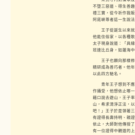
不墮三惡道、得生善趣
禮三寶，從今祈作我皈
阿底峽尊者這一生說法
王子從誕生以來就對
他能住俗家，以各種歌
太子現身說道：「具緣
班達比丘身，如蓮海中
王子也願向那樣修學
精研成為善巧者。他年
以此四方馳名。
青年王子想到不應貪
作攝受，他想依止哪一
藉口說去遊山，王子率
山，希求清淨正法，以
吧！」王子於是領著三
有證得長壽持明、親證
依止，大師對他傳授了
有一位證得中觀道的上