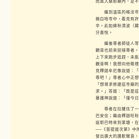
而直入桑耶廟內，足不
繼到溫區的格汝寺駐
錫白哈寺中，看見有許
辛。此如絳秋清波（藏
分喜悅。
繼後尊者師徒人等到
觀音也前來迎接尊者。
上下來跑步追趕，未能
觀音啊！我想向他敬禮
見釋迦牟尼像說道：「
尊吧！」尊者心中正想
「想尋求修建這寺廟的
求。」答道：「既是這
暴護神說道：「僅今日
尊者在拉薩住了一冬
巴安住；繼由釋迦旺秋
返耶巴時來到業塘，在
──《菩提道次第》中
發出廣大的讚歎聲音，