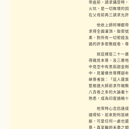
帝座前，請求攝受時，
火坑，是一切敗壞的因
在父母前再三請求允許
他依上師阿嚩都帝所
求得全圓灌頂，取密號
乘，對所有一切密經及
過的許多密教經卷，尊
就這樣從二十一歲到
得親見本尊，及三摩地
中見空中有黑茹迦金剛
中，見著佛世尊釋迦牟
峽尊者說：「這人還貪
惹根達大師前求作親教
八百卷之多的大論著十
熟悉，成為印度通曉十
他常時心念迅速成佛
通得知，前來對阿底峽
脈，可是任何一處也還
尊。直至輪迴未盡之間