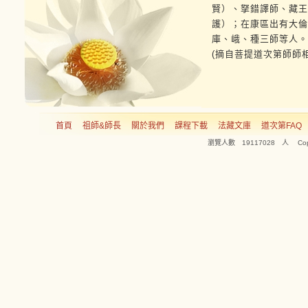
賢）、拏錯譯師、藏王
護）；在康區出有大倫
庫、峨、種三師等人。
(摘自菩提道次第師師相
首頁
祖師&師長
關於我們
課程下載
法藏文庫
道次第FAQ
瀏覽人數 19117028 人 Copyright