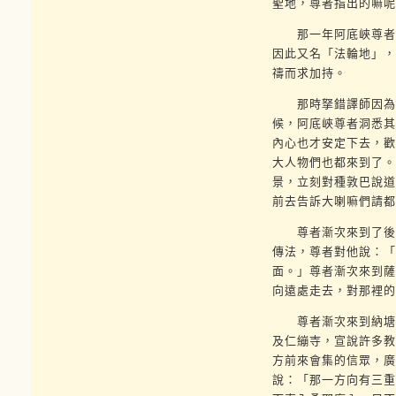
聖地，尊者指出的嘛呢
那一年阿底峽尊者修
因此又名「法輪地」，
禱而求加持。
那時拏錯譯師因為不
候，阿底峽尊者洞悉其
內心也才安定下去，歡
大人物們也都來到了。
景，立刻對種敦巴說道
前去告訴大喇嘛們請都
尊者漸次來到了後藏
傳法，尊者對他說：「
面。」尊者漸次來到薩
向遠處走去，對那裡的
尊者漸次來到納塘地
及仁繃寺，宣說許多教
方前來會集的信眾，廣
說：「那一方向有三重