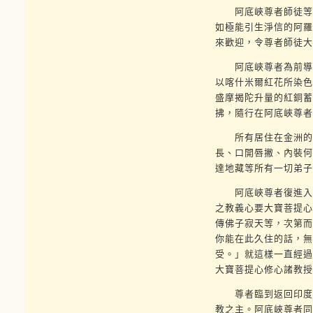
阿底峽尊者師徒等來
如極能引生淨信的阿羅
來歡迎，令尊者師徒大
阿底峽尊者為前導，
以喀什米爾紅花所染色
盛摩揭陀升量的紅銅蓄
拂，隨行在阿底峽尊者
所有居住在金洲的一
長、口開唇撇、內裝何
達地藏等所有一切弟子
阿底峽尊者復進入金
之教義心要大寶菩提心
傳佛子寂天等，次第而
你能在此久住的話，無
受。」就這樣一直經過
大寶菩提心修心諸教授
尊者臨到返回印度的
教之主。阿底峽尊者同