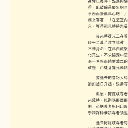
身你已獲得，難遇的佛
得，能破除愚癡無明黑
事務而擾亂此心吧！」
欄上寫著：「在這室內
久，獲得親見轉勝樂曼
後來菩提光王在尊者
經千辛萬苦建立佛教，
不惜身命，在此西藏復
化眾生，不求賜深中更
為一易修而饒益藏眾的
敬禮，由徒菩提光勸請
據過去的善巧大德們
猶如旭日升起，雞梟等
繼後，阿底峽尊者來
來藏時，毗迦瑪那西那
期，必送尊者返回印度
拏錯譯師催請尊者須返
過去阿底峽尊者得見