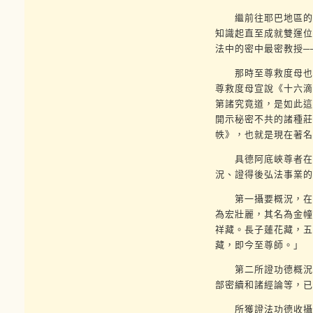
繼前往耶巴地區的拉
知識起直至成就雙運位
法中的密中最密教授─
那時至尊救度母也常
尊救度母宣說《十六滴
第諸究竟道，是如此這
開示秘密不共的諸種莊
帙》，也就是現在著名
具德阿底峽尊者在印
況、證得後弘法事業的
第一攝要概況，在《
為宏壯麗，其名為金幢
祥藏。長子蓮花藏，五
藏，即今至尊師。」
第二所證功德概況，
部密續和諸經論等，已
所獲證法功德收攝於