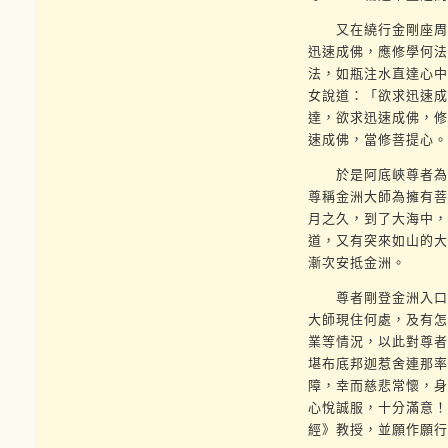
又在繞行金剛座周圍
迅速成佛，應修學何法
法，如瓶注水直達心
女說道：「欲求迅速成
達，欲求迅速成佛，修
速成佛，當修菩提心。
於是阿底峽尊者為了
尊稱金洲大師為擁有菩
月之久，到了大海中，
道，又有突來如山的大
漸次安抵金洲。
尊者剛登金洲入口就
大師現住何處，及有怎
業等情況，以此對尊者
堪布底邦迦惹舍連那率
障，幸而慈悲常懷，身
心悅誠服，十分滿意！
經》教授，並願作願行