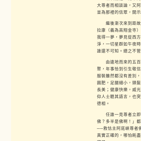
大尊者而相談論，又阿
並為那裡的信眾，開示
繼後漸次來到距故格
拉康（義為高翔金寺）
我得一夢，夢見從西方
淨，一切星群如午夜時
誰還不可知。總之不管
由遠地而來的五百馬
聚，年事恰到引生敬信
服裝雖然都沒有差別，
圓肥，足腿細小，頭髮
長美；健康快樂，威光
仰人士聽其語言，也突
德相。
任誰一見尊者立即起
佛？多半是佛啊！」都
──救怙主阿底峽尊者
真實正確的，哪怕耗盡