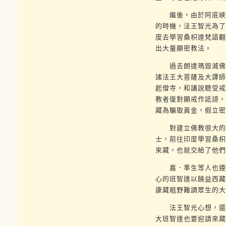
繼後，由於阿底峽尊
的時機，法王智光為了
度去學習桑枳達梵語翻
出大量顯密教法。
過去朗達瑪毀滅佛教
諸法王大菩薩及大譯師
起僧寺，和講說聽受戒
教者復對顯戒作詆謗，
藏為騙取黃金，假立密
對建立佛教很大的障
士，前往印度學習桑枳
來藏，也就交給了他們
嘉．準生等人也遵從
心的班智達以饒益西藏
康藏粗野難調眾生的大
法王智光心想，還須
大班智達也要迎請來藏