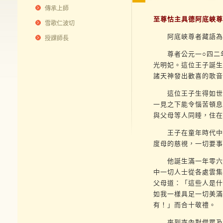
傳承上師
至尊怙主具德阿底峽尊
雪歌仁波切
阿底峽尊者藏語為伯
授課師長
尊者公元一○四二年
光明妃。這位王子誕生
諸天神發出歡喜的歌音
這位王子生得如世間
一見之下能令惱苦頓息
與父母等人同睡，住在
王子在童年時代中，
度母的慈視，一切要事
他誕生滿一年零六個
中一切人士從各處雲集
父母道：「這些人是什
如我一樣具足一切美滿
有！」而合十敬禮。
來到寺內對僧眾及三