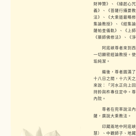
財神贊》、《緣起心咒
義》、《菩薩行攝要教
法》、《大乘道最略修
集論教授》、《經集論
薩帕查儀軌》、《上師
《藥師佛修法》、《淨
阿底峽尊者來到西藏
一切顯密經論教授。使
垢純潔。
繼後，尊者圓滿了此
十八日之間，十六天之
來說：「河水正向上回
持鈴與杵專住定中。尊
內院。
尊者在兜率說法內院
薩，廣說大乘教法。
印藏兩地中阿底峽尊
慧）、中觀師子、地藏