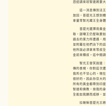
恐迎請來班智達將要大
這一消息傳到法王菩
放回，菩提光王想到贖
拿量等智光藏王全身體
菩提光選擇用黃金贖
取，迦囉王仍堅執要如
過去的業力所遭遇，用
並附屬在他們治下的話
他所說必須拿來等叔全
金前來贖叔。這中間請
智光王發笑說道：「
傳的善規，你對這次遭
我死也不甘心的。現在
很好的。因此你豆大的
所有的黃金都帶到印度
智達和佛教，捨我的身
全能如我願而成辦，並
拉喇嘛菩提光王將拏