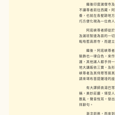
繼後印度諸僧寺及諸
不讓尊者前往西藏。阿
養，也就在各聖跡地方
巧方便化現為一位商人
阿底峽尊者師徒於庚
及諸班智達為首的一切
毗哈惹高原寺，而建立
繼後，阿底峽尊者師
裝飾也一律白色，來作
護，其他諸人都手持一
地大講皈依三寶，及形
峽尊者及其侍眾等居其
請來堪布菩提薩埵的座
有大譯師貢湯巴等三
稱，美妙莊嚴，堪受人
散亂，聲音悅耳，發出
祥辭句。
漸次前進，而來到了