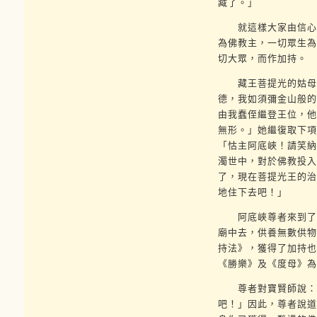
藏了。」
就這樣大家由信心一
為佛教主，一切眾生為
切大眾，而作加持。
藏王菩提光的姑母拉
德，我如須彌金山般的
由我蠢侄繼登王位，他
無形。」她繼復取下項
「怙主阿底峽！請笑納
濁世中，對於佛教投入
了，現在菩提光王的治
地住下去吧！」
阿底峽尊者來到了脫
廟中去，供養無數供物
持法》，獲得了加持也
《勝樂》及《度母》為
尊者對寶賢師說：」
吧！」因此，尊者說道