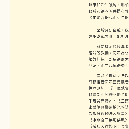
以來如犛牛護尾，哪怕
修慈悲為本的菩提心修
者由願菩提心而引生的
至於具足密戒，觀自
違犯密戒界限，能如理
就這樣阿底峽尊者在
經論等教義，開示為修
炬論》這一部更為廣大
無常，而生起成辦後世
為除障增益之法起見
尊觀世音開示密集觀音
性見歌》、《三摩地資
伽續部中所釋不動金剛
手現證門贊》、《三頭
來誓詞頂髻無垢光修法
畏救度母修法及讚頌》
《水施食子無垢供軌》
《威猛大忿怒明王真實