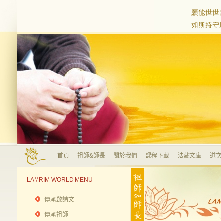
首頁
祖師&師長
關於我們
課程下載
法藏文庫
道次
LAMRIM WORLD MENU
傳承啟請文
傳承祖師