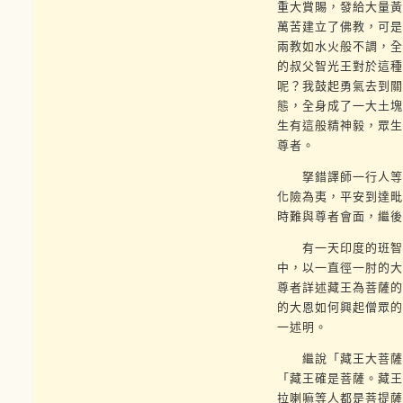
重大賞賜，發給大量黃
萬苦建立了佛教，可是
兩教如水火般不調，全
的叔父智光王對於這種
呢？我鼓起勇氣去到關
態，全身成了一大土塊
生有這般精神毅，眾生
尊者。
拏錯譯師一行人等遵
化險為夷，平安到達毗
時難與尊者會面，繼後
有一天印度的班智達
中，以一直徑一肘的大
尊者詳述藏王為菩薩的
的大恩如何興起僧眾的
一述明。
繼說「藏王大菩薩命
「藏王確是菩薩。藏王
拉喇嘛等人都是菩提薩