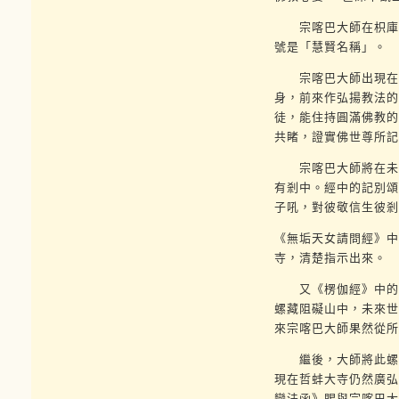
宗喀巴大師在枳庫與
號是「慧賢名稱」。
宗喀巴大師出現在雪
身，前來作弘揚教法的
徒，能住持圓滿佛教的
共睹，證實佛世尊所記
宗喀巴大師將在未來
有剎中。經中的記別頌
子吼，對彼敬信生彼剎
《無垢天女請問經》中
寺，清楚指示出來。
又《楞伽經》中的記
螺藏阻礙山中，未來世
來宗喀巴大師果然從所
繼後，大師將此螺賜
現在哲蚌大寺仍然廣弘
變法函》賜與宗喀巴大