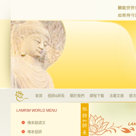
首頁
祖師&師長
關於我們
課程下載
法藏文庫
道次
LAMRIM WORLD MENU
傳承啟請文
傳承祖師