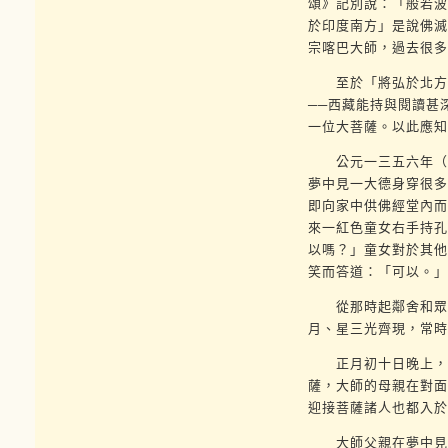
頌》記別說：「般若波
於印度南方」是說佛滅
宗喀巴大師，過去很多
至於「將弘於北方」
──西藏能持與閱讀甚
一位大菩薩。以此應知
公元一三五六年（元
夢中見一大德身穿很多
即向家中供佛經堂內而
來一紅色童女右手持孔
以嗎？」童女對於其他
笑而答道：「可以。」
從那時起鄰舍和眾鄉
月、星三光齊現，常時
正月初十日晚上，大
薩，大師的母親在對面
迎接菩薩諸人也都入於
大師父親在夢中見柳