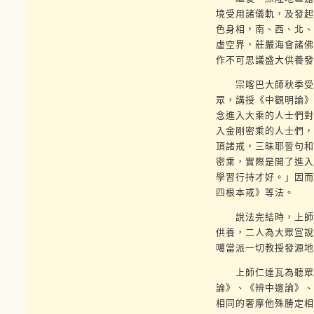
境受用諸儀軌，及發起
色身相，南、西、北、
虛空界，莊嚴海會諸佛
作不可思議盛大供養發
宗喀巴大師秋季受迎
眾，講授《中觀明論》
念進入大乘的人士們對
入金剛密乘的人士們，
頂諸戒，三昧耶誓句和
密乘，實際是開了進入
學習行持才好。」因而
四根本戒》等法。
說法完結時，上師仁
供養，二人為大眾宣說
噶當派一切教授發源地
上師仁達瓦為聽眾講
論》、《辨中邊論》、
相同的奢摩他殊勝定相