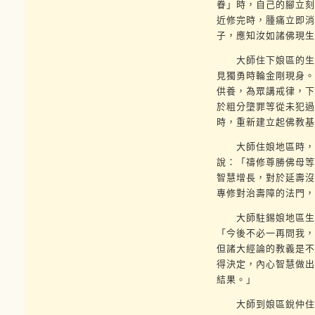
眷」時，自己的腳立刻
近修完時，腫痛立即消
子，應知汝如諸佛現生
大師住下娘區的生根
見獨勇時輪金剛現身。
供養，為眾講戒律，下
於粗分墮罪等從未犯過
時，重新建立起佛教基
大師住娘地區時，妙
說：「禱修尊勝佛母等
智慧增長，對於延壽沒
專修對治壽障的法門，
大師駐錫娘地區生根
「今後不必一再問我，
但諸大經論的教義是不
得決定，內心智慧做出
結果。」
大師到娘區銳仲住夏