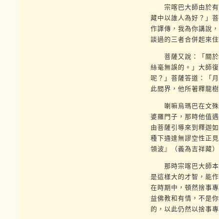
宗喀巴大師由於有想
藏中以誰人為好？」菩
作譯傳，我為你講說，
談過的三者合併起來住
菩薩又說：「關於依
絲毫無誤的。」大師復
呢？」菩薩答道：「月
此間界，他所著釋龍樹
喇嘛烏瑪巴在文殊菩
婆羅門子，那時他值遇
由菩薩引導來到釋迦如
種下通達無謬空性正見
領波』（義為吉祥藏）
那時宗喀巴大師本意
是這樣大的才智，能作
在時期中，頓然捨事專
益佛教和有情，不是你
的，以此仍然以捨事專