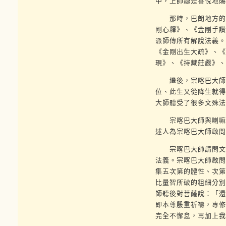
中，上師總是喜悅地賜
那時，巴朗地方的帕
剛心釋》、《金剛手讚
派師傳所有解說法義。
《金剛出生大疏》、《
現》、《持藏莊嚴》、
繼後，宗喀巴大師同
位、此生又從降生就得
大師聽受了很多文殊法
宗喀巴大師與喇嘛烏
述人為宗喀巴大師啟問
宗喀巴大師請問文殊
法義。宗喀巴大師啟問
集五次第的體性、次第
比量智所破的粗細分別
師聽後對菩薩說：「還
即本尊殷重祈禱，專修
完全不懈怠，再加上我