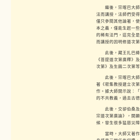
繼後，宗喀巴大師來
法而講授，法師們受得
僅只參閱其他論著，使
本之義，僅能生起一些
的稀有法門，這完全是
而講授的因明修道次第
此後，藏王扎巴絳稱
《菩提道次第廣釋》及
次第》及生圓二次第等
此後，宗喀巴大師閉
著《密集教授建立次第
作。據大師開示說：「
的不共教義，過去古德
此後，交卻伯桑及京
宗道次第廣論》，開顯
候，發生很多猛惡災障
當時，大師又著作了