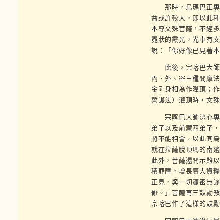
那時，烏瑪巴正專修
益或許較大，即以此種
本尊文殊菩薩，不經多
霓狀的霞光，光中有文
說：「你好像已見著本
此後，宗喀巴大師在
內、外、密三種閻摩法
金剛身相為作灌頂；作
誓護法）灌頂時，文殊
宗喀巴大師決心專修
弟子以及前藏四弟子，
將不能相會，以此同烏
就在拉薩脫頂瑪的南邊
此外，菩薩還開示難以
積罪障，增長廣大資糧
正見，與一切顯密無謬
修。」菩薩再三鼓勵教
宗喀巴作了這樣的鼓勵