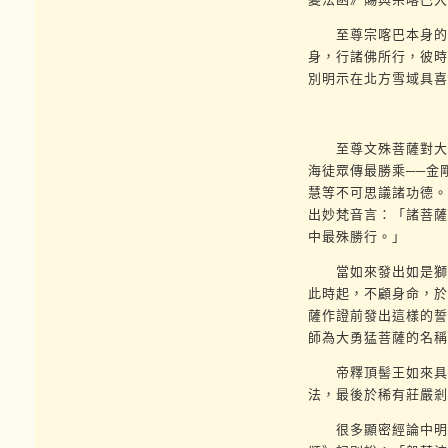
至尊宗喀巴本身的記
身，行諸佛所行，彼時
別明示在北方雪域具喜
至尊文殊菩薩對大成
海徒眾傳最勝乘──金
慧等不可思議諸功德。
出妙梵音言：「諸菩薩
中最殊勝行。」
當如來發出如是獅子
此時起，不顧身命，於
薩作證前發出這樣的誓
師為大勇猛菩薩的名稱
帝釋頂髻王如來具足
法，最後於稀有莊嚴剎
很多顯密經論中明顯