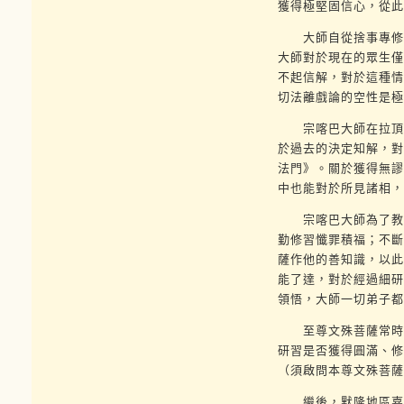
獲得極堅固信心，從此
大師自從捨事專修一
大師對於現在的眾生僅
不起信解，對於這種情
切法離戲論的空性是極
宗喀巴大師在拉頂蘭
於過去的決定知解，對
法門》。關於獲得無謬
中也能對於所見諸相，
宗喀巴大師為了教誨
勤修習懺罪積福；不斷
薩作他的善知識，以此
能了達，對於經過細研
領悟，大師一切弟子都
至尊文殊菩薩常時為
研習是否獲得圓滿、修
（須啟問本尊文殊菩薩
繼後，默隆地區嘉索