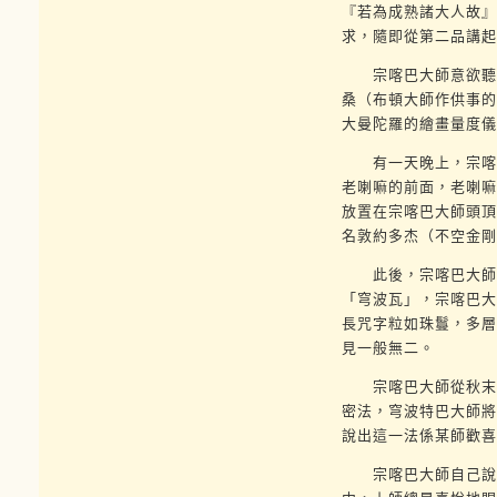
『若為成熟諸大人故』
求，隨即從第二品講起
宗喀巴大師意欲聽受
桑（布頓大師作供事的
大曼陀羅的繪畫量度儀
有一天晚上，宗喀巴
老喇嘛的前面，老喇嘛
放置在宗喀巴大師頭頂
名敦約多杰（不空金剛
此後，宗喀巴大師想
「穹波瓦」，宗喀巴大
長咒字粒如珠鬘，多層
見一般無二。
宗喀巴大師從秋末到
密法，穹波特巴大師將
說出這一法係某師歡喜
宗喀巴大師自己說：