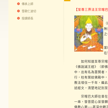
傳承上師
【
至尊三界法王宗喀
雪歌仁波切
在
授課師長
（
無
之
而
業
在
如何知道至尊宗喀巴
《佛說誡王經》（即佛
中，出有名為慧賢者，
行，柱有葉紋佛殿中，
教法增住一千年，繼此
述經文，清楚地記別至
宗喀巴大師往昔在釋
一串，發菩提心並發願
佛教心要──甚深中觀