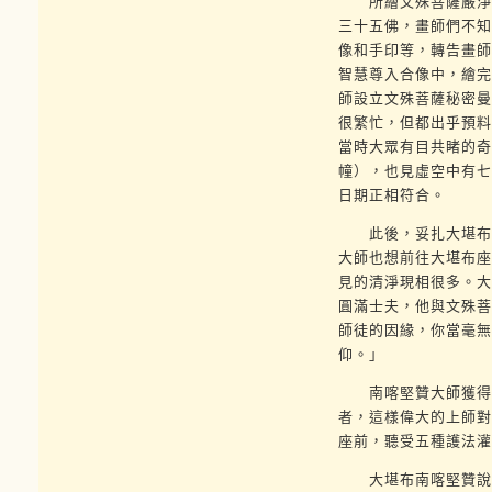
所繪文殊菩薩嚴淨國
三十五佛，畫師們不知
像和手印等，轉告畫師
智慧尊入合像中，繪完
師設立文殊菩薩秘密曼
很繁忙，但都出乎預料
當時大眾有目共睹的奇
幢），也見虛空中有七
日期正相符合。
此後，妥扎大堪布南
大師也想前往大堪布座
見的清淨現相很多。大
圓滿士夫，他與文殊菩
師徒的因緣，你當毫無
仰。」
南喀堅贊大師獲得秘
者，這樣偉大的上師對
座前，聽受五種護法灌
大堪布南喀堅贊說：