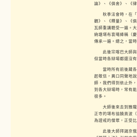
論》、《俱舍》、《律
秋季法會時，在「唉
觀》、《釋量》、《俱
瓦師重講聽受一遍。大
納塘堪布袞噶絳稱（慶
傳承一遍。總之，當時
此後宗喀巴大師與仁
但當時各辯場都還沒有
當時所有前後藏各大
起敬信，異口同聲地說
師，我們得到依止外，
到各大辯場時，常有能
很多。
大師後來去到雅隴，
正寺的堪布協饒貢波（
為證戒的僧眾，正受比
此後大師拜謁京俄．