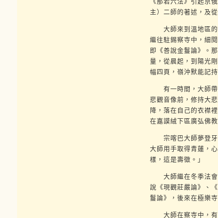
《那若六法》引起京俄
主）二師的著述，及從
大師來到溫地區的格
繼往駐錫察寺中，細閱
即《善說金鬘論》。那
量，從晨起，到陽光剛
幅四頁，嶺沖默能記持
有一時間，大師帶著
悲觀音像前，修持大悲
降，落在自己的衣襟裡
在嘉謨絨下區廣弘佛教
宗喀巴大師夢登牙拉
大師用手取得青蓮，心
樣，這是壽徵。」
大師繼在冬季法會去
說《現觀莊嚴論》、《
鬘論》，後來在極樂寺
大師在察寺中，有一