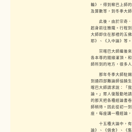
輪》，得到察巴上師的
及算數等，到冬季大師
此後，由於宗奇．扎
起身前往雅隴。行程到
大師即住在那裡的五佛
耶》、《入中論》等。
宗喀巴大師繼後來到
各本尊的隨緣灌頂，和
師所到的地方，很多人
那年冬季大師駐錫捫
到通四部難論師協饒生
喀巴大師請求說：「我
論。」眾人復殷勤地請
的那天把各種經論書卷
師稍待。因此從初一到
座，每座講一種經論，
十五種大論中，有兩
論》、《俱舍》、《集