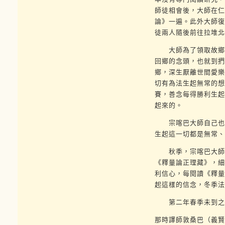
師徒相會後，大師在仁
論》一遍。此外大師復
徒兩人隨後前往拉堆北
大師為了領取故鄉寄
回鄉的念頭，也就到捫
鄉，深生厭離世間愛樂
切有為法生起無常的想
賽，善念每得勝利生起
起來的。
宗喀巴大師自己也說
生起這一切都是無常、
秋季，宗喀巴大師在
《釋量論正理藏》，細
利信心，每閱讀《釋量
起這樣的信念，冬季法
第二年春季未到之前
那時譯師敦桑巴（義賢