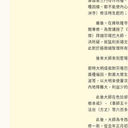
身語意三門任作何種，
種因緣，都不能使內心
洲寺）修法時生起的；
繼後，在絳秋隆寺過
關專修，為眾講授了《
傑）拜謁宗喀巴大師，
決所疑，就猛利祈禱文
此對於極微細智理所有
後來大師來到惹喀扎
那時大明成祖對宗喀巴
廣種福田，對廣大眾生
波等，以大明來使屢次
內地障難大、利益少的
此後大師在色拉卻頂
根本戒》、《事師五十
法台（方丈）等六百多
此後，大師為令西藏
修一新，從丑年正月初