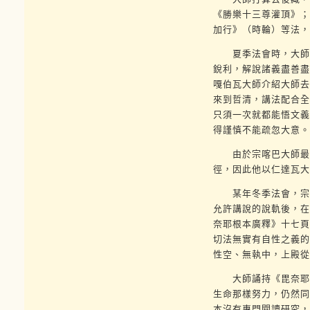
《勝樂十三尊灌頂》；
加行》（時輪）等法，
夏季法會時，大師後
銳利，解說諸義盡善盡
嘎伯瓦大師介紹大師去
來到哲清，講法配合全
只須一次就都能悟文義
得謹慎不能疏忽大意。
由於宗喀巴大師最初
徑，因此他以仁達瓦大
某年冬季法會，宗喀
允許講說的說軌後，在
奈耶根本廣釋》十七頁
切法無實有自性之義的
性空、無執中，上殿從
大師誦持《毘奈耶廣
生命那樣努力，仍然同
本沒有專門閱讀研究，