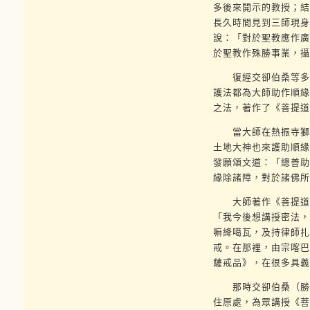
多後來開示的教授；結
長久時間見到三師現身
說：「對於聖教應作廣
於聖教作殊勝事業，攝
復經交卻伯桑等多人
護法都為大師助作順緣
之法，著作了《菩提道
當大師在熱振寺獅子
土地大神也來護助順緣
發願頌文道：「總善助
緣除諸障，對於諸佛所
大師著作《菩提道次
「我今後想講授密法，
嘛絳噶瓦，及持律師扎
戒。在那裡，由宗喀巴
薩戒品》，在很多具義
那時交卻伯桑（勝依
住原處，為眾講授《菩