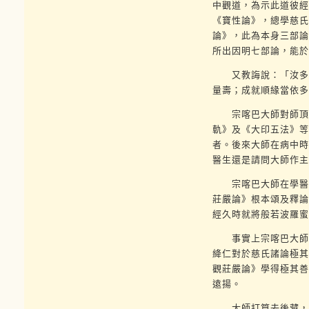
中觀道，為示此道彼經
《寶性論》，總學慈氏
論》，此為本身三部論
所出因明七部論，能於
又教誨說：「汝多生
量壽；成就順緣當依多
宗喀巴大師對師頂禮
軌》及《大印五法》等
者。後來大師在病中時
醫生還是請問大師作主
宗喀巴大師在學醫處
莊嚴論》根本頌及釋論
經久時就將般若波羅蜜
事實上宗喀巴大師在
絳仁對於慈氏諸論極其
觀莊嚴論》學得極其善
遠揚。
大師打算去後藏，到