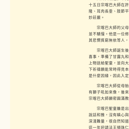
十五日宗喀巴大師在許
隆、耳肉長垂、肢節平
妙莊嚴。
宗喀巴大師的父母也
並不驕慢。他是一位修
其悲憫貧窮無依等人，
宗喀巴大師誕生後的
喜事，準備了甘露丸和
上物送給聖童，並向大
下祈禱願能常時得見本
是什麼因緣，因此入定
宗喀巴大師從母胎初
有獅子吼如來像，後來
宗喀巴大師顯密圓滿教
宗喀巴聖童雖是出現
說話和雅，沒有瞋心與
深淺難量，很自然知道
這一年迎請法王頓珠仁