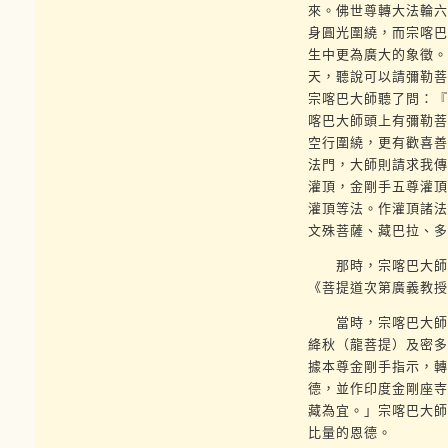
來。佛世尊轉大法輪六
身圓光圍繞，而宗喀巴
生中更為廣大的象徵。
天，聽說可以請彌勒菩
宗喀巴大師聽了問：『
喀巴大師頭上有彌勒菩
空行圍繞，更有歡喜善
法門，大師則請求我傳
灌頂，金剛手五尊灌頂
灌頂等法。作灌頂諸法
文殊菩薩、藏巴拉、多
那時，宗喀巴大師在
《菩提道次第廣義教授
當時，宗喀巴大師對
絳秋（龍菩提）及密多
據本尊金剛手指示，轉
德，並作印度金剛座寺
藏為宜。」宗喀巴大師
比量的恩德。