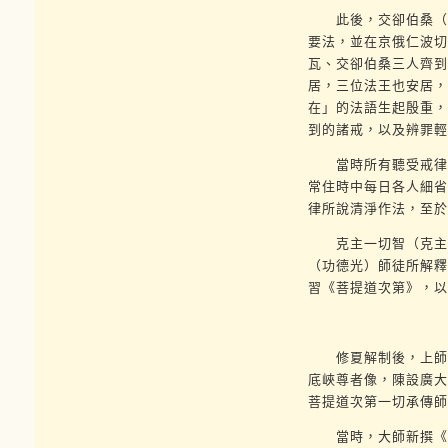
此後，交卻伯桑（勝
要法，並在京俄仁波切
瓦、交卻伯桑三人齊到
居，三位法王也安居，
在」的法語生起殷重，
到的諸戒，以及辨罪輕
當時所有聽受戒律的
常住時中每日各人細省
律所說清淨作法，至於
克主一切智（克主傑
（功德光）師徒所解釋
習《菩提道次第》，以
修夏解制後，上師仁
底峽尊者像，陳設廣大
菩提道次第一切承傳師
當時，大師新撰《菩