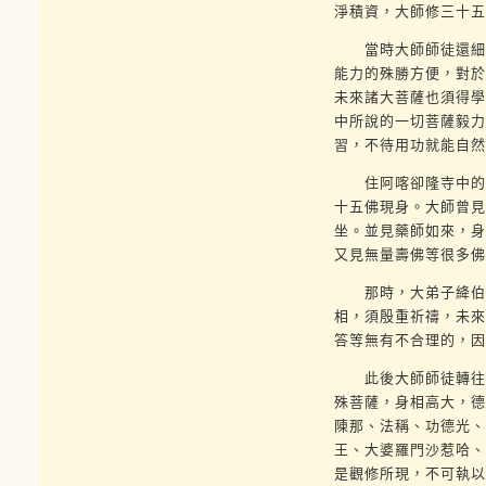
淨積資，大師修三十五
當時大師師徒還細閱
能力的殊勝方便，對於
未來諸大菩薩也須得學
中所說的一切菩薩毅力
習，不待用功就能自然
住阿喀卻隆寺中的宗
十五佛現身。大師曾見
坐。並見藥師如來，身
又見無量壽佛等很多佛
那時，大弟子絳伯嘉
相，須殷重祈禱，未來
答等無有不合理的，因
此後大師師徒轉往精
殊菩薩，身相高大，德
陳那、法稱、功德光、
王、大婆羅門沙惹哈、
是觀修所現，不可執以