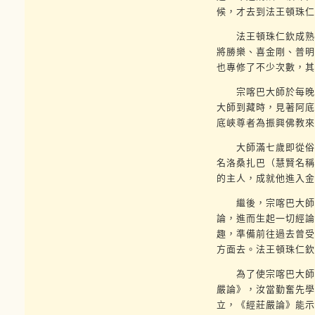
候，才去到法王頓珠仁
法王頓珠仁欽成熟地
將勝樂、喜金剛、普明
也專修了不少次數，其
宗喀巴大師於每晚夢
大師到藏時，見著阿底
底峽尊者為振興佛教來
大師滿七歲即從俗家
名洛桑扎巴（慧賢名稱
的主人，成就他進入金
繼後，宗喀巴大師想
論，進而生起一切經論
趣，準備前往過去曾受
方面去。法王頓珠仁欽
為了使宗喀巴大師容
嚴論》，汝當勤奮先學
立，《經莊嚴論》能示