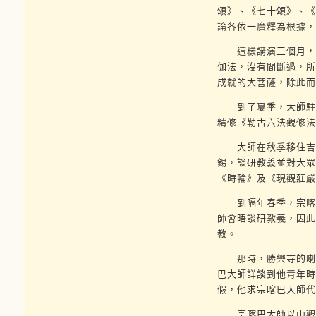
頌》、《七十頌》、《
論各依一廣釋為根據，
這樣講演三個月，將
伽法，沒有間斷過，所
成就的大菩薩，除此而
到了夏季，大師駐錫
精修《勒古六法觀修法
大師在秋季移住吉學
錫，談研教義並對大眾
《時輪》及《現觀莊嚴
到隔年春季，宗喀巴
師會晤談研教義，因此
教。
那時，勝樂寺的喇嘛
巴大師詳談到他青年時
假，他求宗喀巴大師代
宗喀巴大師以中觀正