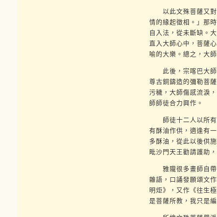
以此文殊菩薩又對他
情的緣起徵相。」那時
自入法，從未斷缺。大
直入大師心中，菩薩心
喻的大樂。總之，大師
此後，宗喀巴大師因
尊古銅鑄造的彌勒菩薩
污穢，大師傷感流淚，
師師徒合力興作。
師徒十二人以所有的
有酥油作供，適逢有一
多酥油，從此以後供施
毗沙門天王勸請護助，
雅隴很多畫師自帶顏
雜語，口誦發願頌文作
明炬》，又作《往生極
是菩薩所教，我只是編