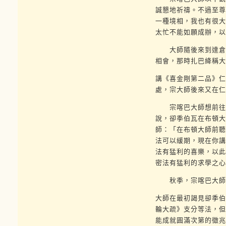
誠懇地祈禱。不過至尊
一種境相，我也有很大
太忙不能如願成辦，以
大師隨後來到達倉，
相會，那時扎巴絳稱大
講《喜金剛第二品》仁
處，宗大師後來又在仁
宗喀巴大師想前往貢
說，卻季伯瓦在布頓大
師：「在布頓大師前聽
法可以緩期，現在你講
法有猛利的喜樂，以此
密法有猛利的求學之心
秋季，宗喀巴大師終
大師在最初謁見卻季伯
輪大疏》支分等法，但
能成就圓滿次第的徵兆