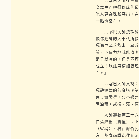
宗喀巴大師從無量劫
度眾生而須得修成佛道
他人更為殊勝突出，在
一點也沒有。
宗喀巴大師決擇經論
顯佛經論的大車軌所指
極渴中尋求飲水，尋求
閱，不費力地就能清晰
是早就有的，但是不可
成立！以此用精細智理
面。」
宗喀巴大師又說：「
極難通達的幻身道次第
有真實證得，只不過是
尼泊爾，或衛、藏、康
大師壽數滿三十六歲
仁清絳稱（寶幢）、上
（智稱）、格西絳伯扎
方，冬春兩季都住在阿