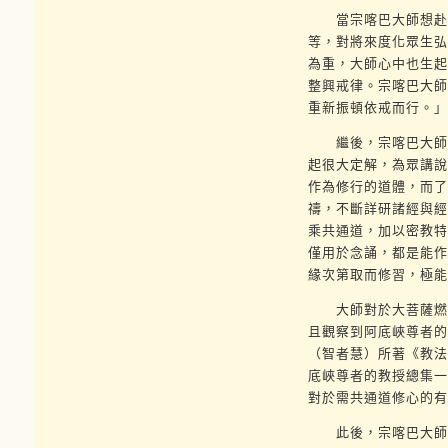
當宗喀巴大師想赴印
等，對將來度化眾生弘
為重，大師心中也生起
整興戒律。宗喀巴大師
重新振頓依戒而行。」
繼後，宗喀巴大師去
起很大定解，為眾講說
作為修行的道體，而了
禱，不斷詳研諸經與經
乘共通道，加以密教特
僅用於念誦，都是能作
緣次第取而修習，極能
大師對於大菩薩燃燈
且觀察到阿底峽尊者的
（智者慧）所著《教法
底峽尊者的教授總集一
對於需共通道修心的有
此後，宗喀巴大師師