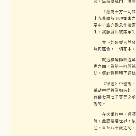
忍，生為婆羅門「海塵
「總為十方一切諸佛
十九尊勝解明現如來之
眾中，誰亦歎息作捨棄
生，我願度化彼諸眾生
立下如是誓言並發五
無與匹倫，一切花中，
就這樣導師釋迦牟尼
世之間，為第一阿僧祇
劫，導師釋迦積了這樣
《律經》中也說，第
祇劫中從善業如來起，
有佛七萬七千尊等之前
說的。
在大乘經中，導師釋
時，此間娑婆世界，汝
尼。直至八十歲之間，