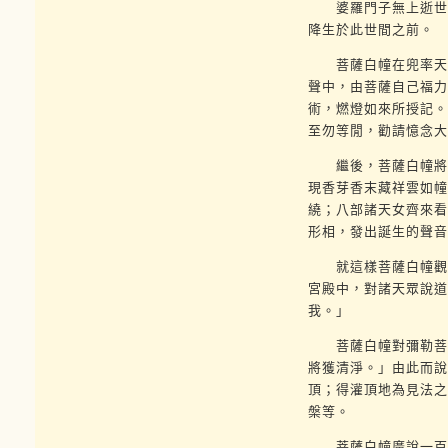
婆羅門子無上逝世後
降生於此世間之前。
菩薩白幢在兜率天，
聲中，由菩薩自己福力
術，燃燈如來所授記。
至勿等閒，勸請憶念大
繼後，菩薩白幢將誕
現香芽香末藏祥雲如幢
繞；八部諸天女齊來看
形相，發出誕生的聲音
就這樣菩薩白幢觀察
宮殿中，對諸天眾說道
我。」
菩薩白幢對彌勒菩薩
將獲清淨。」由此而說
頂；得灌頂地為見法之
槃等。
菩薩白幢廣說一百零