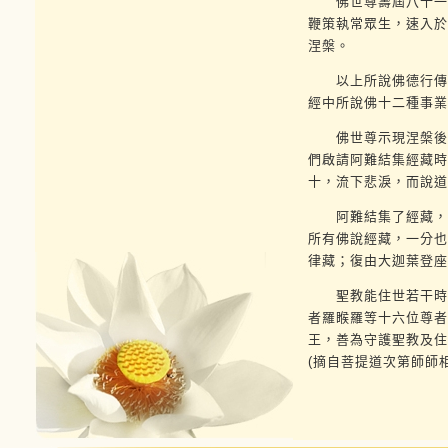
佛世尊壽屆八十一歲
鞭策執常眾生，速入於
涅槃。
以上所說佛德行傳，
經中所說佛十二種事業
佛世尊示現涅槃後的
們啟請阿難結集經藏時
十，流下悲淚，而說道
阿難結集了經藏，此
所有佛說經藏，一分也
律藏；復由大迦葉登座
聖教能住世若干時間
者羅睺羅等十六位尊者
王，善為守護聖教及住
(摘自菩提道次第師師相