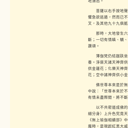
地湧出。
菩薩以右手按地聲中
懼急欲逃遁，然而已不
叉，及其他九十九俱胝
那時，大地發生六種
斷；一切有情瞋、驕、
讚頌。
薄伽梵仍結跏趺坐，
養。淨居天諸天神齊供
供金蓮花；化樂天神齊
花；空中諸神齊供小金
佛世尊本來是於無數
中說：「世尊本來於不
有情未盡際間，將不斷
以不共密道成佛的情
細分身）上升色究竟天
《無上瑜伽相續部》中
魔時，是現起紅黑大威