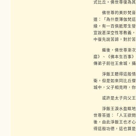
式比丘。佛世尊復為其
佛世尊的美妙梵音響
道：「為什麽薄伽梵這
緣，有一百俱胝眾生發
宣說甚深空性等教義，
中復先說苦諦，對於苦
繼後，佛世尊漸次前
磨》、《佛本生百事》
傳弟子前往王舍城，攝
淨飯王聽得這般情況
衛，但是如來同比丘僧
城中，父子相見時，你
或許是太子向父王頂
淨飯王淚水盈眶地作
世尊答道：「人王欲問
後，由此淨飯王也才心
得這般功德，這也算是