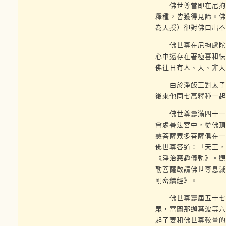
佛世尊當即在尼拘盧
釋種，皆獲得見諦。佛
為天授）卻對佛口出不
佛世尊在尼拘盧陀林
心中還存在著極喜和怯
佛往日有人、天、非天
由於淨飯王對太子仍
後來他同七萬釋種一起
佛世尊壽滿四十一歲
會處善法宮中，從佛頂
慧菩薩眾多菩薩俱在一
佛世尊答道：「天王，
《淨治惡趣儀軌》。觀
勒菩薩啟請佛世尊息滅
剛密續經》。
佛世尊壽屆五十七歲
眾，富蘭那迦葉波等六
起了要和佛世尊較量的