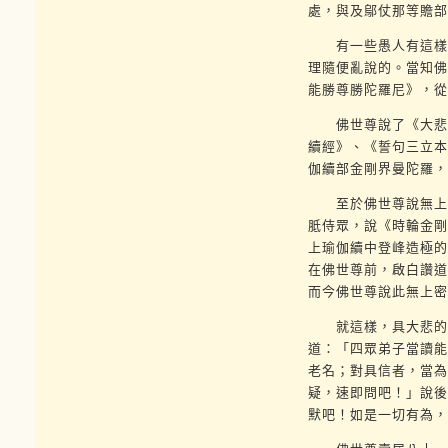
處，與及鄔仗那等贍部
有一些愚人有這樣思
理隨便亂說的。當知佛
能勝尊勝陀羅尼》，從
佛世尊說了《大悲獅
續經》、《誓句三立本
伽續部金剛界曼陀羅，
至於佛世尊說無上瑜
胝侍眾，說《時輪金剛
上瑜伽續中登峰造極的
在佛世尊前，啟白讚道
而今佛世尊說此無上密
就這樣，具大悲的導
道：「四眾弟子當讀能
老名；對具信者，當為
疑，速即問吧！」說後
默吧！如是一切有為，