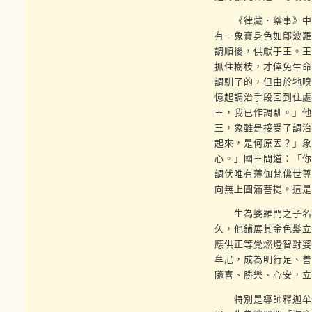
《律藏．藥事》中所
有一象寶身色如鄔波羅
調順後，供獻于王。王
抓住樹枝，才倖免生命
調馴了的，但由於牠嗅
憶起調治手段回到住處
王，我已作調馴。」他
王，象雖是接受了調治
起來，是何原因？」象
心。」國王問道：「你
調伏唯有薄伽梵佛世尊
向無上圓滿菩提。這是
生為婆羅門之子名「
久，他鋪展其金色髮立
應供正等覺燃燈智對婆
牟尼，成為明行足、善
隨喜、勝樂、心安，立
特別是導師釋迦牟尼