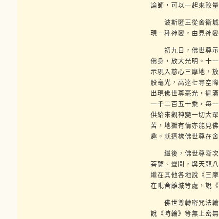
論師，可以一起來較量
波斯匿王從舍衛城至
現一種神變，由見神變
初九日，佛世尊示現
佛身，放大光明。十一
示現入慈心三摩地，放
股毫光，高達七尋空際
出現佛世尊毫光，遍滿
一千二百五十乘，每一
供給來觀神變一切大眾
苦，地獄有情亦能見佛
趣。就這樣佛世尊在舍
繼後，佛世尊漸次在
菩薩、聲聞，與天龍八
繼在其他各地說《三摩
在毗舍離城等處，說《
佛世尊轉密咒法輪的
說《時輪》等無上密無