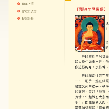
傳承上師
【釋迦牟尼佛傳】
雪歌仁波切
正
授課師長
現
力
在
留
時
導師釋迦牟尼佛最初
迦大能仁如來出世，他
你這樣的身，及侍眷、
導師釋迦往昔在無量
一、二助手一起在紅鐵
股鐵叉刺擊助手，頓時
的痛苦，發起「地獄中
有情，生起難忍大悲而
吧！」閻羅使者大怒，
是薄伽梵釋迦世尊最初