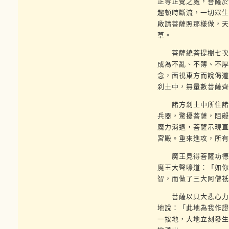
正等正覺之處，菩薩於
趣頓時斷流，一切眾生
啟請菩薩照那樣做，天
草。
菩薩繞菩提樹七次而
成為不亂、不薄、不厚
念，面視東方而說偈道
刹土中，無量數菩薩齊
諸方刹土中所住諸佛
兵器，驚擾菩薩，阻礙
魔力消退，菩薩示現直
宮殿。重來進攻，所有
魔王見得菩薩功德，
魔王大聲嚎道：「如你
智，而做了三大阿僧祇
菩薩以具大悲心力故
地說：「此地為我作證
一按地，大地立刻發生