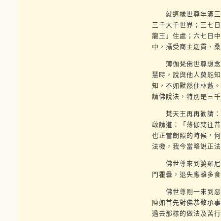
就這樣世尊年滿三十
三千大千世界；三七日
龍王」住處；六七日中
中，攝受商主迦貫、桑
薄伽梵佛世尊想念如
慧時，說與他人莫能知
知，不如默然住林藪。
請佛說法，特別是三千
梵天王再再勸請：「
啟請道：「薄伽梵往昔
也正當朗照的時候，何
法機，我今當略說正法
佛世尊來到婆羅尼斯
門瞿曇，退失應離多食
佛世尊剛一來到惡瀑
陳如首先對佛恭敬承事
過去那樣的做法及苦行