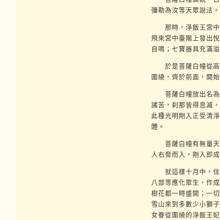
彌勒為汝等天眾說法。
那時，淨飯王宮中，
飛來宮中臺階上發出悅
自鳴；七寶器具充滿溢
於是菩薩白幢從高幢
圍繞，齊於前面，開始
菩薩白幢放出名為安
諸苦，刹那皆得息滅，
此種光明剛入正受清淨
體。
菩薩白幢有無量天眾
人右脅而入，剛入即成
就這樣十月中，住母
八部等應化眾生，作成
樹花都一時盛開；一切
雪山來到多數少小獅子
女眷從圍繞的淨飯王妃