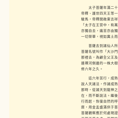
太子菩薩年滿二十九
帝釋、護世四天王等一
駿馬，帝釋開啟東吉祥
「太子在王宮中，有萬
亦獨自去，痛苦亦由獨
一切榮華，視如糞土而
菩薩去到諸仙人所居
菩薩名號叫作「大沙門
那裡去，為顧全父王及
連禪河側邊的一株大樹
修六年之久。
這六年苦行，成熟了
說人天諸法，作諸成熟
那時，從諸天到龍神之
在，而不斷說法。繼後
行而起，恢復自然的呼
糜，用金盂盛滿供于菩
菩薩觀察應於何處現證