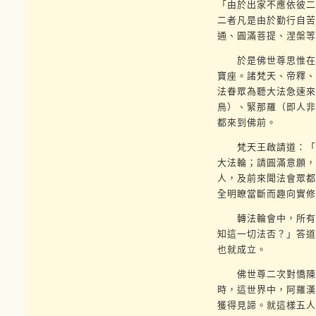
「由於出家不應依彼二
二者凡是由於勤行自苦
通、圓滿菩提、涅槃等
於是佛世尊思惟在這
寶座。諸梵天、帝釋、
法眷眾為聽大法急速來
鳥）、緊那羅（即人非
都來到佛前。
梵天王啟請道：「世
大法輪；請圓滿意願，
人，及前來聞法會眾都
全明瞭當斷而趣向實修
轉法輪會中，所有九
知這一切法否？」答道
也就成立。
佛世尊二次對憍陳如
時，這世界中，阿羅漢
獲得見諦。就這樣五人