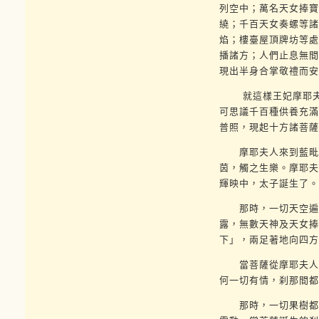
列空中；萬名天女捧寶
繞；千百天女奏螺等諸
焰；樓臺屋頂牌坊等處
播諸方；人們止息無間
現出半身合掌敬禮而安
就這樣王妃摩耶夫人
可思議千百種供養充滿
普照，現起十方諸菩薩
摩耶夫人來到藍毗尼
茵，觸之生樂。摩耶夫
輝映中，太子誕生了。
那時，一切天空遍現
露，無數天神及天女捧
下」，兩足著地向四方
當菩薩從摩耶夫人右
何一切有情，刹那間都
那時，一切果樹都開