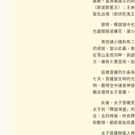
震動。當菩薩誕生的刹
（即波斯匿王）；王舍
取名出現（即伏陀夷王
那時，釋迦城中也誕
也盛開鄔波羅花，諸小
其他諸小國約有二萬
的成就，當以此義，取
在雪山及恒河畔，與迦
方，擁有七寶受用。如
這樣菩薩的化身為成
七天。菩薩誕生時的光
明、聽得空中諸善神發
願去禮拜太子菩薩。
此後，太子菩薩受人
太子到「釋迦增盛」的
仗，去的時候，所有釋
和動物，都俯首貼耳肅
太子菩薩剛進入神殿