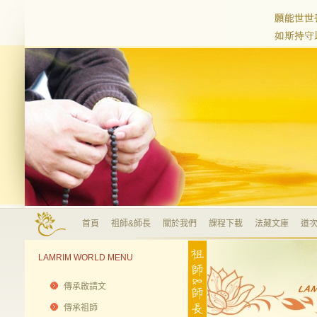
首頁
祖師&師長
關於我們
課程下載
法藏文庫
道次
LAMRIM WORLD MENU
傳承啟請文
傳承祖師