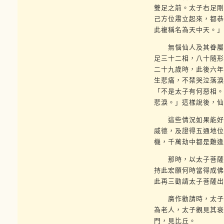
雙足之前。太子右足剛
己方位肅立起來，都恭
此複稱名為天中天。」
無惱仙人及其眷屬請
足三十二相，八十隨形
二十九歲時，此後六年
生悲痛，不禁哭泣落淚
「不是太子有何惡相。
悲淚。」這樣說後，仙
這些情況如果能好好
威德，及證得五通地位
機，千萬劫中都是難逢
那時，以太子菩薩本
持此宏願何時當得成佛
此再三勸請太子菩薩出
廣作勸請時，太子菩
為老人，太子觀見其衰
門，見比丘。