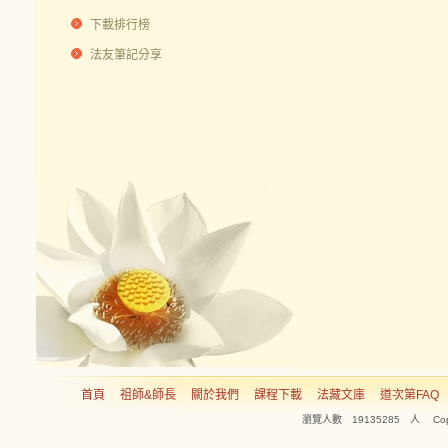
下載排行榜
法友筆記分享
首頁
祖師&師長
關於我們
課程下載
法藏文庫
道次第FAQ
瀏覽人數 19135285 人 Copyright