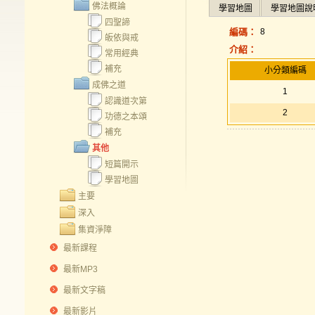
佛法概論
學習地圖
學習地圖說
四聖諦
編碼：
8
皈依與戒
介紹：
常用經典
補充
小分類編碼
成佛之道
1
認識道次第
2
功德之本頌
補充
其他
短篇開示
學習地圖
主要
深入
集資淨障
最新課程
最新MP3
最新文字稿
最新影片