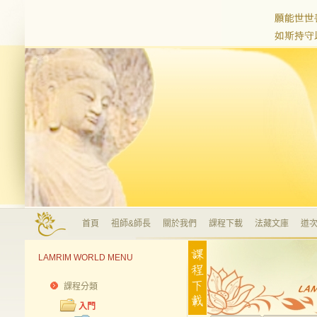
首頁
祖師&師長
關於我們
課程下載
法藏文庫
道次
LAMRIM WORLD MENU
課程分類
入門