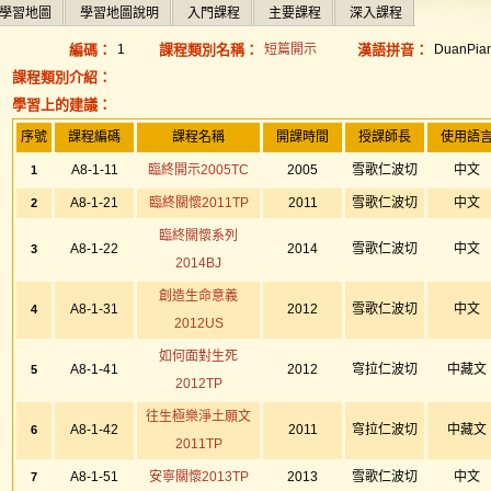
學習地圖
學習地圖說明
入門課程
主要課程
深入課程
編碼：
1
課程類別名稱：
短篇開示
漢語拼音：
DuanPian
課程類別介紹：
學習上的建議：
序號
課程編碼
課程名稱
開課時間
授課師長
使用語
A8-1-11
臨終開示2005TC
2005
雪歌仁波切
中文
1
A8-1-21
臨終關懷2011TP
2011
雪歌仁波切
中文
2
臨終關懷系列
A8-1-22
2014
雪歌仁波切
中文
3
2014BJ
創造生命意義
A8-1-31
2012
雪歌仁波切
中文
4
2012US
如何面對生死
A8-1-41
2012
穹拉仁波切
中藏文
5
2012TP
往生極樂淨土願文
A8-1-42
2011
穹拉仁波切
中藏文
6
2011TP
A8-1-51
安寧關懷2013TP
2013
雪歌仁波切
中文
7