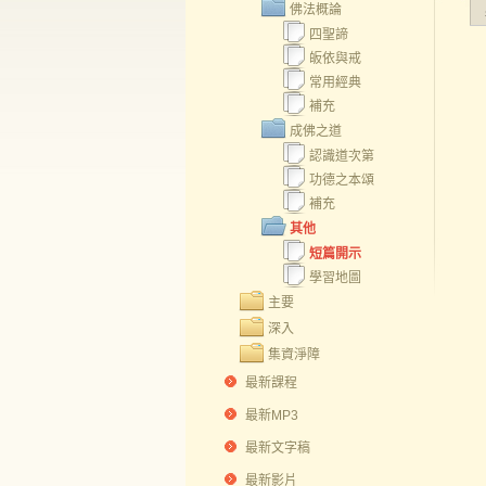
佛法概論
四聖諦
皈依與戒
常用經典
補充
成佛之道
認識道次第
功德之本頌
補充
其他
短篇開示
學習地圖
主要
深入
集資淨障
最新課程
最新MP3
最新文字稿
最新影片