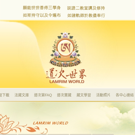
程下載
法藏文庫
道次第FAQ
道次寶藏
藏文學習
活動照片
各中心連結