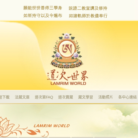
程下載
法藏文庫
道次第FAQ
道次寶藏
藏文學習
活動照片
各中心連結