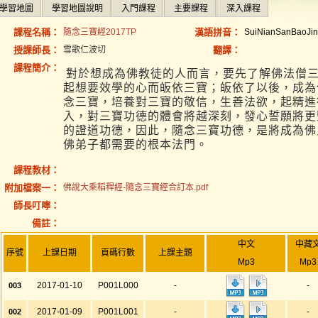
學習地圖
學習地圖說明
入門課程
主要課程
深入課程
課程名稱：
隨念三寶經2017TP
漢語拼音：
SuiNianSanBaoJi
授課師長：
雪歌仁波切
翻譯：
課程簡介：
對於想成為佛教徒的人而言，要先了解佛法僧
起想要效學的心而皈依三寶；皈依了以後，成為
念三寶，培養對三寶的敬信，生善法欲，起精進
入，對三寶功德的體會將越深刻，發心誓願將更
的證道功德，因此，隨念三寶功德，是將成為佛
佛弟子都需要的根本法門。
課程教材：
附加檔案一：
佛說大乘稻稈經-隨念三寶經合訂本.pdf
師長叮嚀：
備註：
中文
中藏
序號
上課日期
頁碼行數
上課主題
Mp3
Mp3
2017-01-10
P001L000
-
-
003
2017-01-09
P001L001
-
-
002