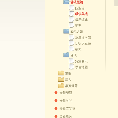
佛法概論
四聖諦
皈依與戒
常用經典
補充
成佛之道
認識道次第
功德之本頌
補充
其他
短篇開示
學習地圖
主要
深入
集資淨障
最新課程
最新MP3
最新文字稿
最新影片