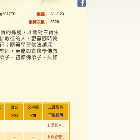
ng2017TP
編碼：
A1-2-23
瀏覽次數：
3828
三寶的殊勝，才會對三寶生
佛教徒的人，更需隨時憶
行；隨著學習佛法越深
堅固，更能如實修學佛教
弟子、初修佛弟子、久修
文
藏文
文字稿
上課影音
Mp3
Pdf
下載說明
-
-
上課影音...
-
-
上課影音...