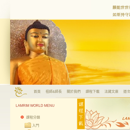
首頁
祖師&師長
關於我們
課程下載
法藏文庫
道次
LAMRIM WORLD MENU
課程分類
入門