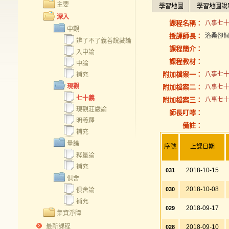
主要
學習地圖
學習地圖說
深入
課程名稱：
八事七十
中觀
授課師長：
洛桑卻
辨了不了義善說藏論
課程簡介：
入中論
課程教材：
中論
附加檔案一：
八事七十義
補充
現觀
附加檔案二：
八事七十義
七十義
附加檔案三：
八事七十
現觀莊嚴論
師長叮嚀：
明義釋
備註：
補充
量論
序號
上課日期
釋量論
補充
2018-10-15
031
俱舍
2018-10-08
030
俱舍論
補充
2018-09-17
029
集資淨障
最新課程
2018-09-10
028