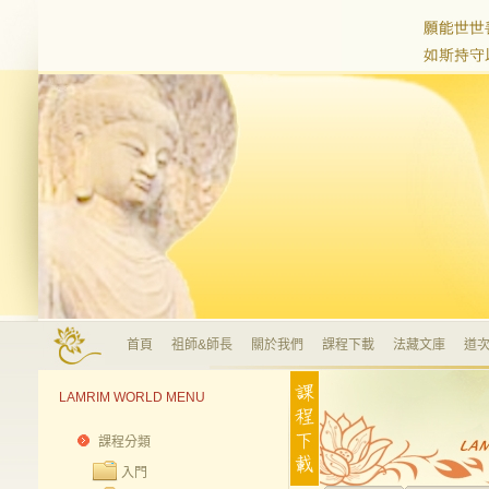
首頁
祖師&師長
關於我們
課程下載
法藏文庫
道次
LAMRIM WORLD MENU
課程分類
入門