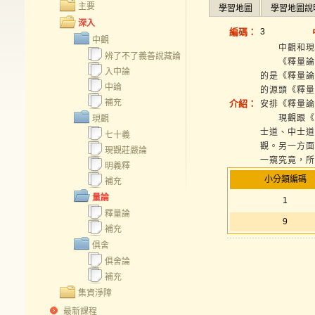
主要
學習地圖
學習地圖說
深入
編碼：
3
中觀
中觀和現觀
辨了不了義善說藏論
《釋量論》
入中論
的是《釋量論
中論
的源頭《釋量
補充
介紹：
安排《釋量論
現觀跟《俱
現觀
士道、中士道
七十義
觀。另一方面
現觀莊嚴論
一窺究竟，所
明義釋
小分類編碼
補充
量論
1
釋量論
9
補充
俱舍
俱舍論
補充
集資淨障
最新課程