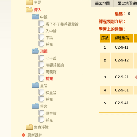
主要
學習地圖
學習地圖說
深入
編碼：
9
中觀
課程類別介紹：
辨了不了義善說藏論
學習上的建議：
入中論
中論
序號
課程編碼
補充
C2-9-11
1
現觀
七十義
C2-9-12
2
現觀莊嚴論
明義釋
C2-9-21
3
補充
量論
C2-9-31
4
釋量論
補充
C2-9-41
5
俱舍
俱舍論
補充
集資淨障
最新課程