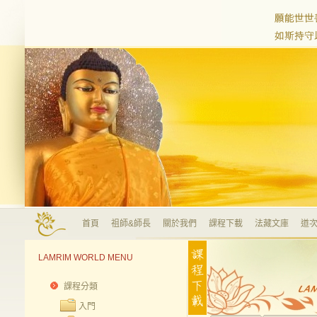
首頁
祖師&師長
關於我們
課程下載
法藏文庫
道次
LAMRIM WORLD MENU
課程分類
入門