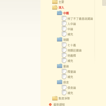
主要
深入
中觀
辨了不了義善說藏論
入中論
中論
補充
現觀
七十義
現觀莊嚴論
明義釋
補充
量論
釋量論
補充
俱舍
俱舍論
補充
集資淨障
最新課程