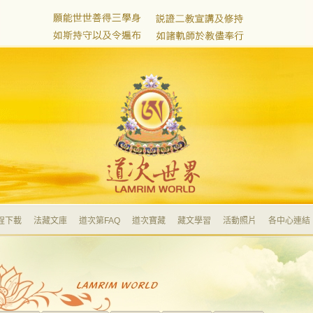
程下載
法藏文庫
道次第FAQ
道次寶藏
藏文學習
活動照片
各中心連結