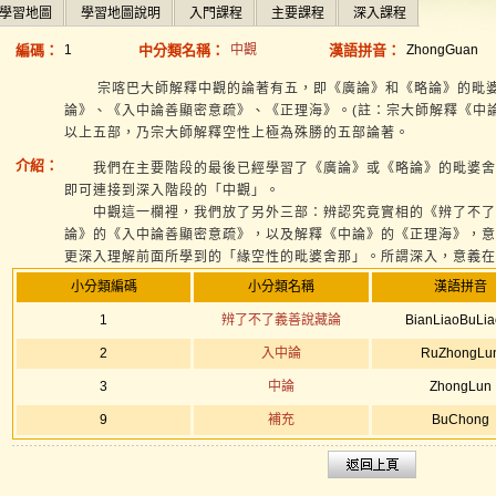
學習地圖
學習地圖說明
入門課程
主要課程
深入課程
編碼：
1
中分類名稱：
中觀
漢語拼音：
ZhongGuan
宗喀巴大師解釋中觀的論著有五，即《廣論》和《略論》的毗婆
論》、《入中論善顯密意疏》、《正理海》。(註：宗大師解釋《中
以上五部，乃宗大師解釋空性上極為殊勝的五部論著。
介紹：
我們在主要階段的最後已經學習了《廣論》或《略論》的毗婆舍
即可連接到深入階段的「中觀」。
中觀這一欄裡，我們放了另外三部：辨認究竟實相的《辨了不了
論》的《入中論善顯密意疏》，以及解釋《中論》的《正理海》，意
更深入理解前面所學到的「緣空性的毗婆舍那」。所謂深入，意義在
小分類編碼
小分類名稱
漢語拼音
1
辨了不了義善說藏論
BianLiaoBuLia
2
入中論
RuZhongLu
3
中論
ZhongLun
9
補充
BuChong