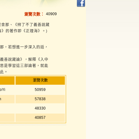
瀏覽次數：
40909
舍那、《辨了不了義善說藏
論》的著作即《正理海》。)
那，若想進一步深入的話，
義善說藏論》，解釋《入中
思是學習這三部論著，就能
此。
瀏覽次數
oYi
50959
n
57838
48330
40857