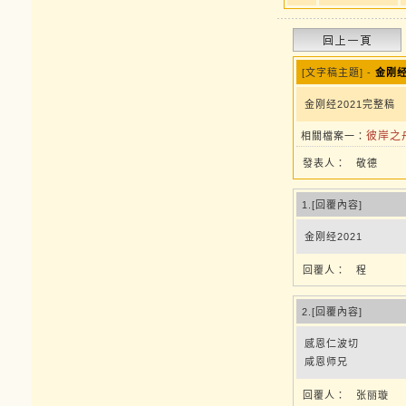
[文字稿主題] -
金刚经
金刚经2021完整稿
彼岸之
相關檔案一：
發表人：
敬德
1.[回覆內容]
金刚经2021
回覆人：
程
2.[回覆內容]
感恩仁波切
咸恩师兄
回覆人：
张丽璇