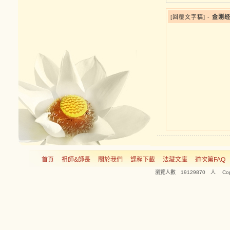
[回覆文字稿] -
金刚经
首頁
祖師&師長
關於我們
課程下載
法藏文庫
道次第FAQ
瀏覽人數 19129870 人 Copyright