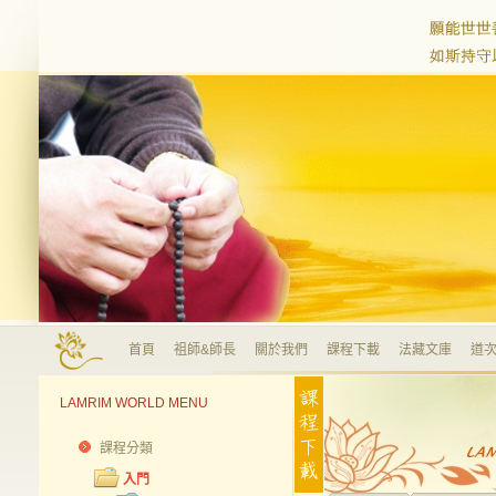
首頁
祖師&師長
關於我們
課程下載
法藏文庫
道次
LAMRIM WORLD MENU
課程分類
入門