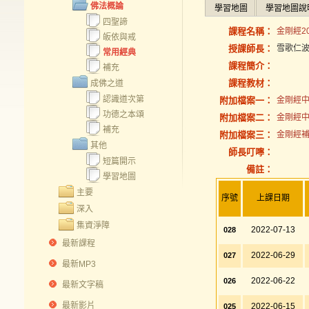
佛法概論
學習地圖
學習地圖說
四聖諦
課程名稱：
金剛經20
皈依與戒
授課師長：
雪歌仁
常用經典
課程簡介：
補充
課程教材：
成佛之道
認識道次第
附加檔案一：
金剛經中
功德之本頌
附加檔案二：
金剛經中
補充
附加檔案三：
金剛經補充
其他
師長叮嚀：
短篇開示
備註：
學習地圖
主要
序號
上課日期
深入
集資淨障
2022-07-13
028
最新課程
2022-06-29
027
最新MP3
2022-06-22
026
最新文字稿
最新影片
2022-06-15
025