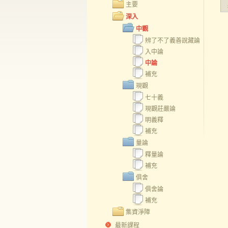
主要
深入
中觀
辨了不了義善說藏論
入中論
中論
補充
現觀
七十義
現觀莊嚴論
明義釋
補充
量論
釋量論
補充
俱舍
俱舍論
補充
集資淨障
最新課程