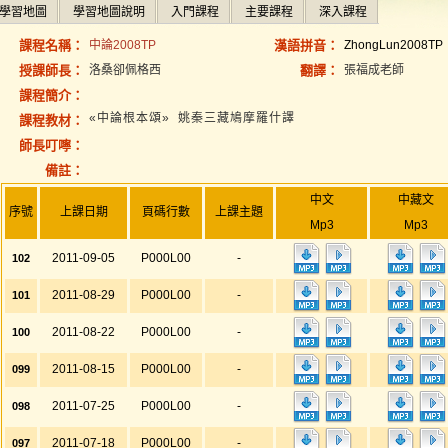
學習地圖
學習地圖說明
入門課程
主要課程
深入課程
課程名稱：
中論2008TP
漢語拼音：
ZhongLun2008TP
授課師長：
洛桑卻佩格西
翻譯：
張福成老師
課程簡介：
«中論根本頌» 姚秦三藏鳩摩羅什譯
課程教材：
師長叮嚀：
備註：
中文
中藏文
序號
上課日期
頁碼行數
上課主題
Mp3
Mp3
2011-09-05
P000L00
-
102
2011-08-29
P000L00
-
101
2011-08-22
P000L00
-
100
2011-08-15
P000L00
-
099
2011-07-25
P000L00
-
098
2011-07-18
P000L00
-
097