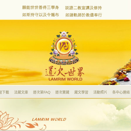
程下載
法藏文庫
道次第FAQ
道次寶藏
藏文學習
活動照片
各中心連結