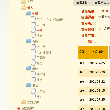
主要
學習地圖
學習地圖說
深入
課程名稱：
中論200
中觀
授課師長：
洛桑卻
辨了不了義善說藏論
課程簡介：
入中論
«中論
課程教材：
中論
師長叮嚀：
補充
現觀
備註：
七十義
序號
上課日期
現觀莊嚴論
明義釋
補充
2011-09-05
102
量論
2011-08-29
101
釋量論
補充
2011-08-22
100
俱舍
2011-08-15
099
俱舍論
補充
2011-07-25
098
集資淨障
最新課程
2011-07-18
097