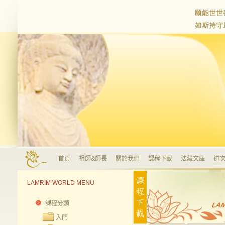
首頁
祖師&師長
關於我們
課程下載
法藏文庫
道次
LAMRIM WORLD MENU
課程分類
入門