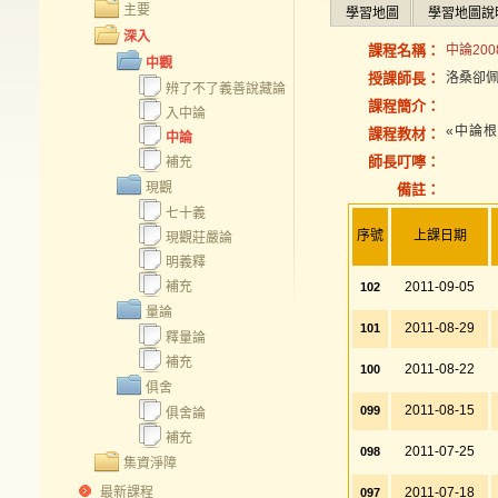
主要
學習地圖
學習地圖說
深入
課程名稱：
中論200
中觀
授課師長：
洛桑卻
辨了不了義善說藏論
課程簡介：
入中論
«中論
課程教材：
中論
師長叮嚀：
補充
現觀
備註：
七十義
序號
上課日期
現觀莊嚴論
明義釋
補充
2011-09-05
102
量論
2011-08-29
101
釋量論
補充
2011-08-22
100
俱舍
2011-08-15
099
俱舍論
補充
2011-07-25
098
集資淨障
最新課程
2011-07-18
097