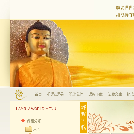
首頁
祖師&師長
關於我們
課程下載
法藏文庫
道次
LAMRIM WORLD MENU
課程分類
入門