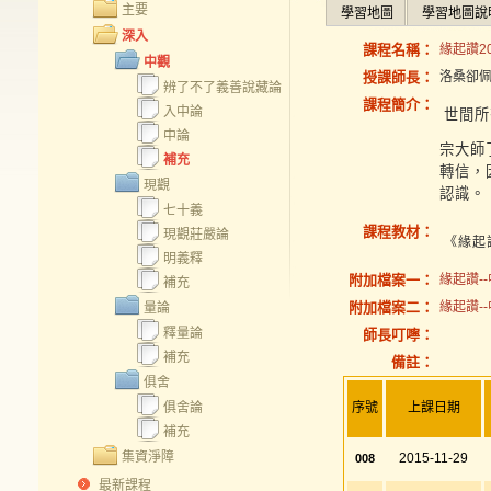
主要
學習地圖
學習地圖說
深入
課程名稱：
緣起讚20
中觀
授課師長：
洛桑卻
辨了不了義善說藏論
課程簡介：
入中論
世間所
中論
宗大師
補充
轉信，
現觀
認識。
七十義
課程教材：
現觀莊嚴論
《緣起
明義釋
附加檔案一：
緣起讚--
補充
附加檔案二：
緣起讚--
量論
釋量論
師長叮嚀：
補充
備註：
俱舍
俱舍論
序號
上課日期
補充
集資淨障
2015-11-29
008
最新課程