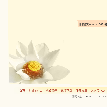
[回覆文字稿] -
003-
首頁
祖師&師長
關於我們
課程下載
法藏文庫
道次第FAQ
瀏覽人數 19128103 人 Copyright