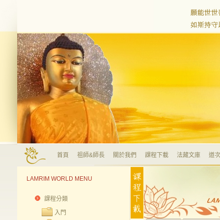
首頁
祖師&師長
關於我們
課程下載
法藏文庫
道次
LAMRIM WORLD MENU
課程分類
入門