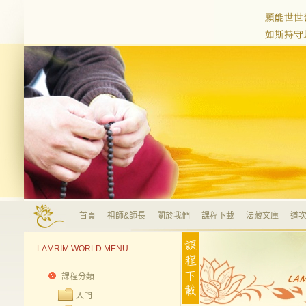
首頁
祖師&師長
關於我們
課程下載
法藏文庫
道次
LAMRIM WORLD MENU
課程分類
入門