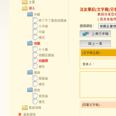
主要
深入
法友筆記(文字稿)分
歡迎分享您自己的
中觀
( 若非本區所屬文
辨了不了義善說藏論
選擇課程：
入中論
中論
補充
現觀
七十義
[文字稿主題] -
現觀莊嚴論
明義釋
發表人：
補充
量論
釋量論
補充
俱舍
俱舍論
補充
[回覆文字稿] -
集資淨障
最新課程