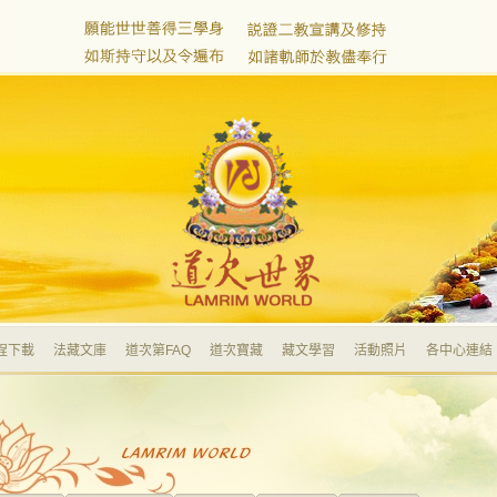
程下載
法藏文庫
道次第FAQ
道次寶藏
藏文學習
活動照片
各中心連結