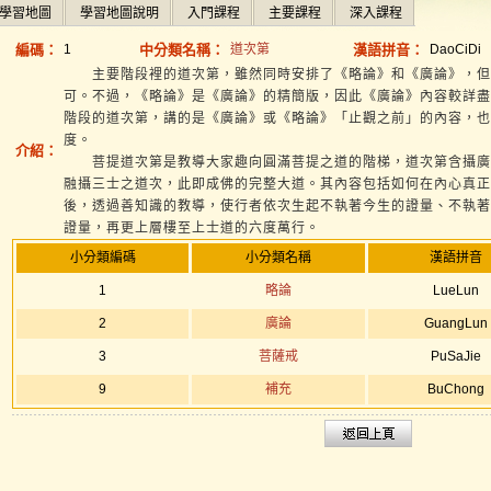
學習地圖
學習地圖說明
入門課程
主要課程
深入課程
編碼：
1
中分類名稱：
道次第
漢語拼音：
DaoCiDi
主要階段裡的道次第，雖然同時安排了《略論》和《廣論》，但
可。不過，《略論》是《廣論》的精簡版，因此《廣論》內容較詳盡
階段的道次第，講的是《廣論》或《略論》「止觀之前」的內容，也
度。
介紹：
菩提道次第是教導大家趣向圓滿菩提之道的階梯，道次第含攝廣
融攝三士之道次，此即成佛的完整大道。其內容包括如何在內心真正
後，透過善知識的教導，使行者依次生起不執著今生的證量、不執著
證量，再更上層樓至上士道的六度萬行。
小分類編碼
小分類名稱
漢語拼音
1
略論
LueLun
2
廣論
GuangLun
3
菩薩戒
PuSaJie
9
補充
BuChong