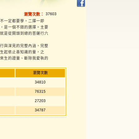
瀏覽次數：
37603
不一定都要學，二擇一即
，是一個不錯的選擇。主要
就是從開頭到總的菩薩行六
行與深見的完整內涵，完整
生起依止善知識的量，之
來生的證量、斷除我愛執的
瀏覽次數
34810
76315
27203
34787