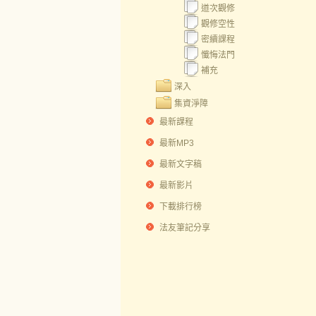
道次觀修
觀修空性
密續課程
懺悔法門
補充
深入
集資淨障
最新課程
最新MP3
最新文字稿
最新影片
下載排行榜
法友筆記分享