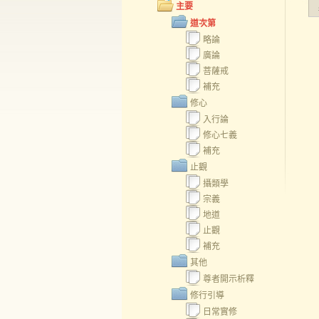
主要
道次第
略論
廣論
菩薩戒
補充
修心
入行論
修心七義
補充
止觀
攝類學
宗義
地道
止觀
補充
其他
尊者開示析釋
修行引導
日常實修