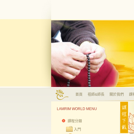
首頁
祖師&師長
關於我們
課
LAMRIM WORLD MENU
課程分類
入門