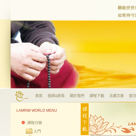
首頁
祖師&師長
關於我們
課程下載
法藏文庫
道次
LAMRIM WORLD MENU
課程分類
入門