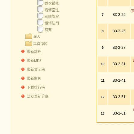
道次觀修
觀修空性
B3-2-25
7
密續課程
懺悔法門
補充
B3-2-26
8
深入
集資淨障
B3-2-27
9
最新課程
最新MP3
B3-2-31
10
最新文字稿
最新影片
B3-2-41
11
下載排行榜
法友筆記分享
B3-2-51
12
B3-2-61
13