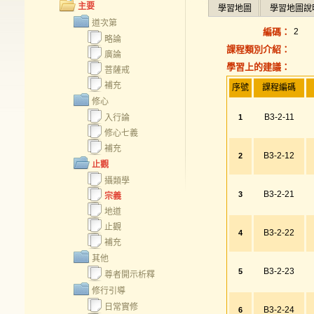
主要
學習地圖
學習地圖說
道次第
編碼：
2
略論
課程類別介紹：
廣論
學習上的建議：
菩薩戒
補充
序號
課程編碼
修心
B3-2-11
入行論
1
修心七義
補充
B3-2-12
2
止觀
攝類學
B3-2-21
3
宗義
地道
止觀
B3-2-22
4
補充
其他
B3-2-23
5
尊者開示析釋
修行引導
日常實修
B3-2-24
6