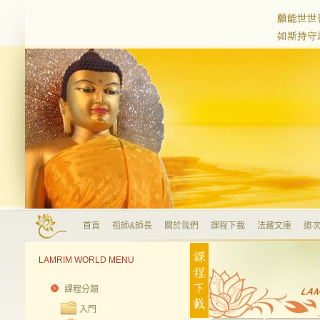
首頁
祖師&師長
關於我們
課程下載
法藏文庫
道次
LAMRIM WORLD MENU
課程分類
入門