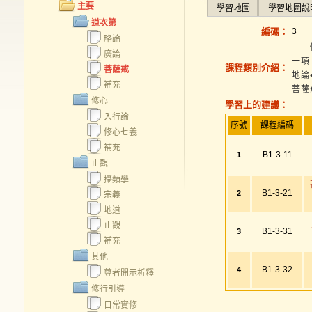
主要
學習地圖
學習地圖說
道次第
編碼：
3
略論
修學
廣論
一項
課程類別介紹：
菩薩戒
地論
補充
菩薩
修心
學習上的建議：
入行論
序號
課程編碼
修心七義
補充
B1-3-11
1
止觀
攝類學
B1-3-21
2
宗義
地道
止觀
B1-3-31
3
補充
其他
B1-3-32
4
尊者開示析釋
修行引導
日常實修