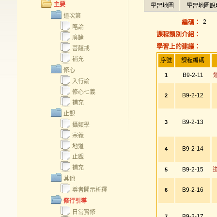
主要
學習地圖
學習地圖說
道次第
編碼：
2
略論
課程類別介紹：
廣論
學習上的建議：
菩薩戒
補充
序號
課程編碼
修心
B9-2-11
1
入行論
修心七義
B9-2-12
2
補充
止觀
B9-2-13
3
攝類學
宗義
地道
B9-2-14
4
止觀
補充
B9-2-15
道
5
其他
尊者開示析釋
B9-2-16
6
修行引導
日常實修
B9-2-17
7