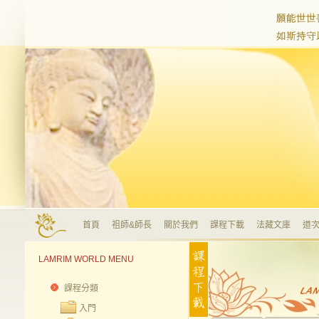
首頁
祖師&師長
關於我們
課程下載
法藏文庫
道次
LAMRIM WORLD MENU
課程分類
入門