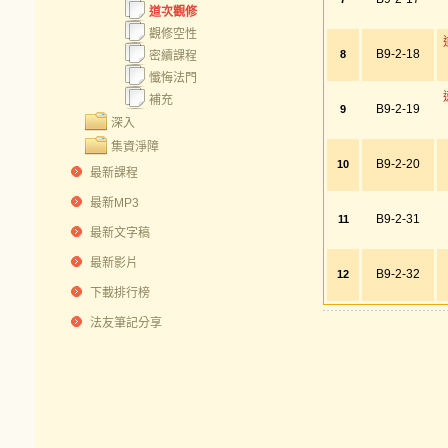
道次觀修
觀修空性
B9-2-18
8
密續課程
懺悔法門
補充
B9-2-19
9
深入
集資淨障
B9-2-20
10
最新課程
最新MP3
B9-2-31
11
最新文字稿
最新影片
B9-2-32
12
下載排行榜
法友筆記分享