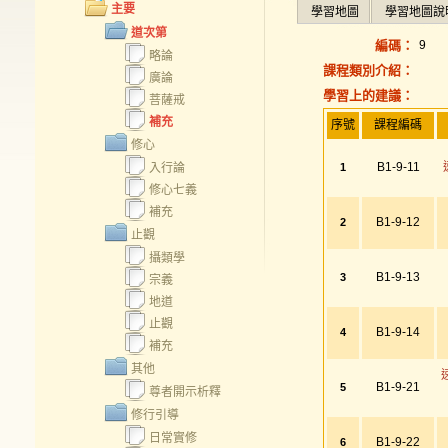
主要
學習地圖
學習地圖說
道次第
編碼：
9
略論
課程類別介紹：
廣論
學習上的建議：
菩薩戒
補充
序號
課程編碼
修心
B1-9-11
入行論
1
修心七義
補充
B1-9-12
2
止觀
攝類學
B1-9-13
3
宗義
地道
止觀
B1-9-14
4
補充
其他
B1-9-21
5
尊者開示析釋
修行引導
日常實修
B1-9-22
6