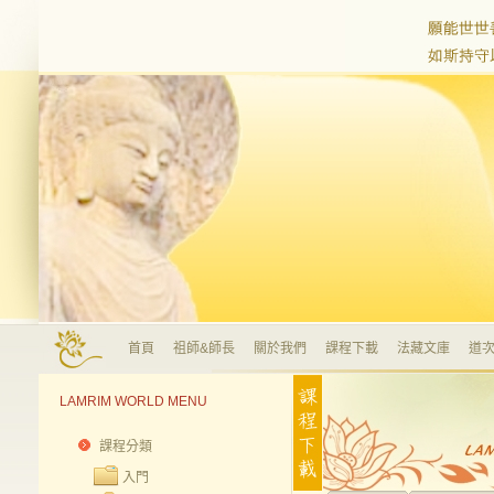
首頁
祖師&師長
關於我們
課程下載
法藏文庫
道次
LAMRIM WORLD MENU
課程分類
入門