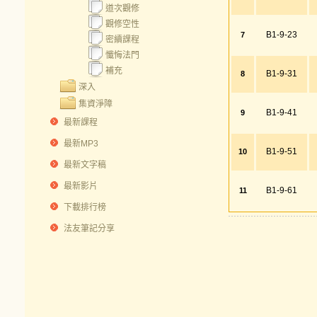
道次觀修
觀修空性
B1-9-23
7
密續課程
懺悔法門
補充
B1-9-31
8
深入
集資淨障
B1-9-41
9
最新課程
最新MP3
B1-9-51
10
最新文字稿
最新影片
B1-9-61
11
下載排行榜
法友筆記分享