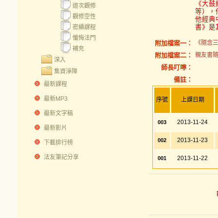
《大鼓
道次觀修
等），
觀修空性
他經典
書》是
密續課程
懺悔法門
附加檔案一：
《隨念三
補充
附加檔案二：
親友書隨
深入
師長叮嚀：
集資淨障
備註：
最新課程
最新MP3
序號
上課日期
最新文字稿
2013-11-24
003
最新影片
2013-11-23
002
下載排行榜
法友筆記分享
2013-11-22
001