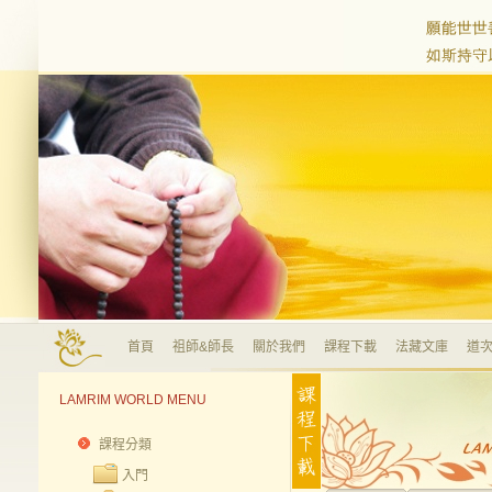
首頁
祖師&師長
關於我們
課程下載
法藏文庫
道次
LAMRIM WORLD MENU
課程分類
入門