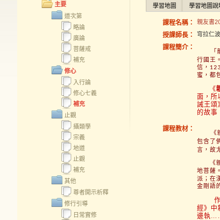
主要
學習地圖
學習地圖說
道次第
課程名稱：
親友書20
略論
授課師長：
穹拉仁
廣論
課程簡介：
菩薩戒
「
補充
行國王
信，
12
修心
蜜，都
入行論
《
修心七義
面，所
補充
誡王頌
的故事
止觀
攝類學
課程教材：
《
宗義
包含了
地道
言，故
止觀
《親友
補充
地菩薩
派；在
其他
金剛語
尊者開示析釋
修行引導
經》中
日常實修
邊執…