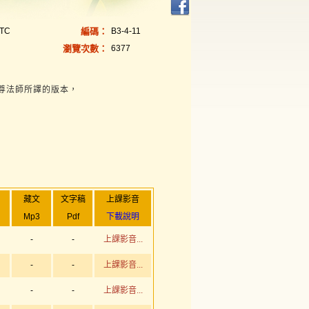
3TC
編碼：
B3-4-11
瀏覽次數：
6377
尊法師所譯的版本，
藏文
文字稿
上課影音
Mp3
Pdf
下載說明
-
-
上課影音...
-
-
上課影音...
-
-
上課影音...