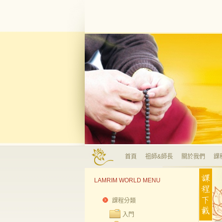
首頁
祖師&師長
關於我們
課
LAMRIM WORLD MENU
課程分類
入門