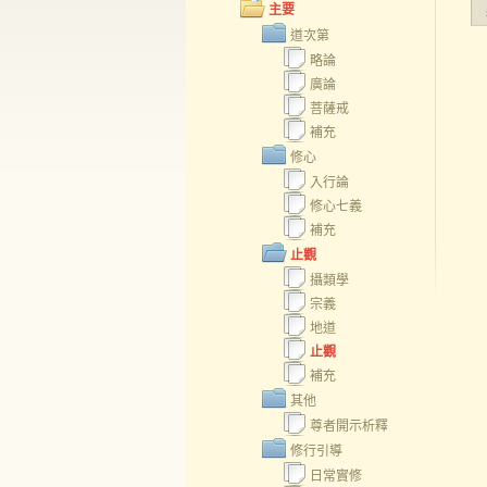
主要
道次第
略論
廣論
菩薩戒
補充
修心
入行論
修心七義
補充
止觀
攝類學
宗義
地道
止觀
補充
其他
尊者開示析釋
修行引導
日常實修