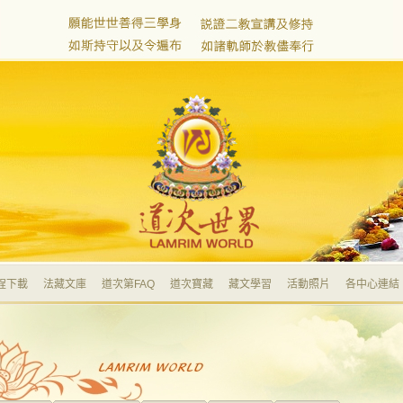
程下載
法藏文庫
道次第FAQ
道次寶藏
藏文學習
活動照片
各中心連結