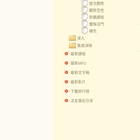
道次觀修
觀修空性
密續課程
懺悔法門
補充
深入
集資淨障
最新課程
最新MP3
最新文字稿
最新影片
下載排行榜
法友筆記分享