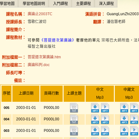
學習地圖
學習地圖說明
入門課程
主要課程
深入課程
課程名稱：
廣論止2003TC
漢語拼音：
GuangLunZhi200
授課師長：
雪歌仁波切
翻譯：
潘信慧老師
課程簡介：
課程教材：
可參閱
《菩提道次第廣論》
奢摩他的單元
宗喀巴大師所造，法
福智之聲出版社
附加檔案一：
菩提道次第廣論.htm
附加檔案二：
廣論科判.doc
師長叮嚀：
備註：
中文
中藏文
序號
上課日期
頁碼行數
上課主題
Mp3
Mp3
2003-01-01
P000L00
005
2003-01-01
P000L00
004
2003-01-01
P000L00
003