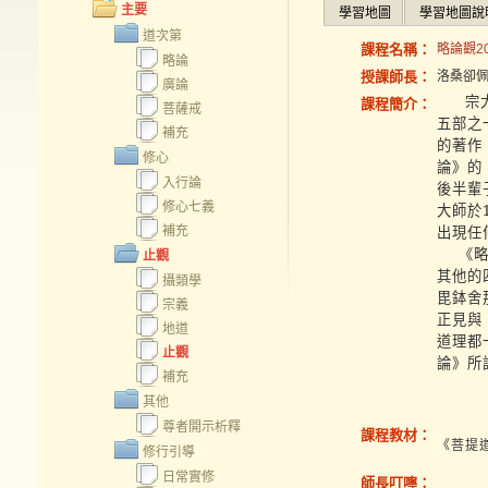
主要
學習地圖
學習地圖說
道次第
課程名稱：
略論觀20
略論
授課師長：
洛桑卻
廣論
宗
課程簡介：
菩薩戒
五部之
補充
的著作
修心
論》的
入行論
後半輩
修心七義
大師於
出現任
補充
《
止觀
其他的
攝類學
毘鉢舍
宗義
正見與
地道
道理都
止觀
論》所
補充
其他
尊者開示析釋
課程教材：
《菩提
修行引導
日常實修
師長叮嚀：