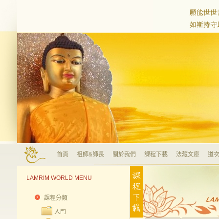
首頁
祖師&師長
關於我們
課程下載
法藏文庫
道次
LAMRIM WORLD MENU
課程分類
入門