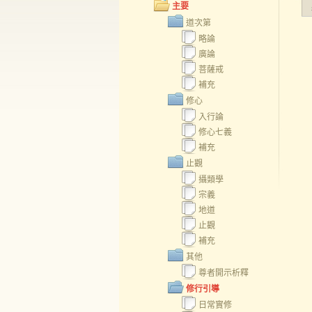
主要
道次第
略論
廣論
菩薩戒
補充
修心
入行論
修心七義
補充
止觀
攝類學
宗義
地道
止觀
補充
其他
尊者開示析釋
修行引導
日常實修