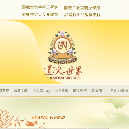
程下載
法藏文庫
道次第FAQ
道次寶藏
藏文學習
活動照片
各中心連結