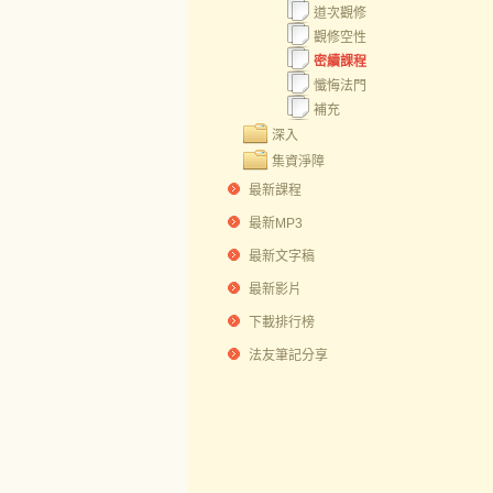
道次觀修
觀修空性
密續課程
懺悔法門
補充
深入
集資淨障
最新課程
最新MP3
最新文字稿
最新影片
下載排行榜
法友筆記分享