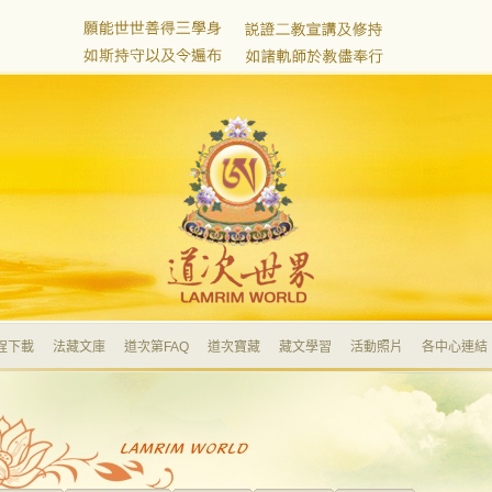
程下載
法藏文庫
道次第FAQ
道次寶藏
藏文學習
活動照片
各中心連結