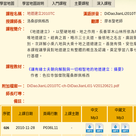
學習地圖
學習地圖說明
入門課程
主要課程
深入課程
課程名稱：
地道建立2010TC
漢語拼音：
DiDaoJianLi2010
授課師長：
洛桑卻佩格西
翻譯：
廖本聖老師
課程簡介：
《地道建立》，以堅硬地相、地之作用，長養草木山林所依為
唯地道建立。經典之首，略示三士夫道，後依地之名言，廣說
別，次詳解小乘八地與大乘十地之道總建立，善施有情，安住
本課程讓學員對地道建立有整體的概念及認識，奠定學習八事
行基礎。
課程教材：
《讓有緣士夫朝向解脫與一切相智地的地道建立：攝要》
作者：色拉寺伽僧院羅桑群佩格西
附加檔案一：
DiDaoJianLi2010TC-ch-DiDaoJianLi01-V20120621.pdf
師長叮嚀：
備註：
中文
中藏文
序號
上課日期
頁碼行數
上課主題
Mp3
Mp3
2010-11-28
P036L11
-
026