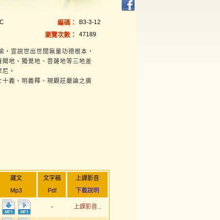
TC
編碼：
B3-3-12
瀏覽次數：
47189
喻，宣說世出世間無量功德根本，
聲聞地、獨覺地、菩薩地等三地差
摩尼。
七十義、明義釋、現觀莊嚴論之廣
藏文
文字稿
上課影音
Mp3
Pdf
下載說明
-
上課影音...