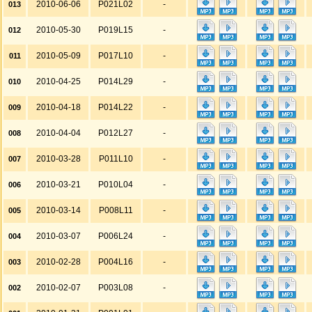
2010-06-06
P021L02
-
013
2010-05-30
P019L15
-
012
2010-05-09
P017L10
-
011
2010-04-25
P014L29
-
010
2010-04-18
P014L22
-
009
2010-04-04
P012L27
-
008
2010-03-28
P011L10
-
007
2010-03-21
P010L04
-
006
2010-03-14
P008L11
-
005
2010-03-07
P006L24
-
004
2010-02-28
P004L16
-
003
2010-02-07
P003L08
-
002