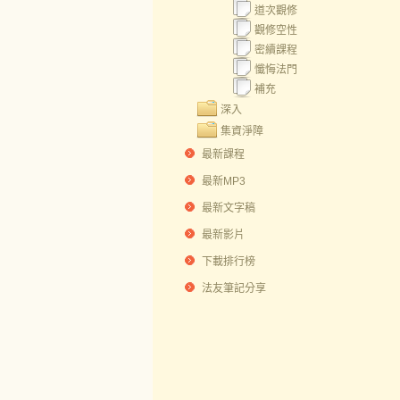
道次觀修
觀修空性
密續課程
懺悔法門
補充
深入
集資淨障
最新課程
最新MP3
最新文字稿
最新影片
下載排行榜
法友筆記分享