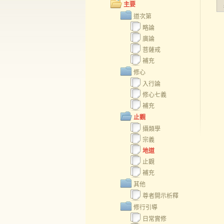
主要
道次第
略論
廣論
菩薩戒
補充
修心
入行論
修心七義
補充
止觀
攝類學
宗義
地道
止觀
補充
其他
尊者開示析釋
修行引導
日常實修