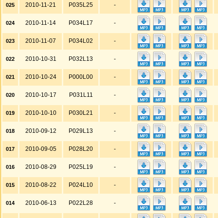
2010-11-21
P035L25
-
025
2010-11-14
P034L17
-
024
2010-11-07
P034L02
-
023
2010-10-31
P032L13
-
022
2010-10-24
P000L00
-
021
2010-10-17
P031L11
-
020
2010-10-10
P030L21
-
019
2010-09-12
P029L13
-
018
2010-09-05
P028L20
-
017
2010-08-29
P025L19
-
016
2010-08-22
P024L10
-
015
2010-06-13
P022L28
-
014