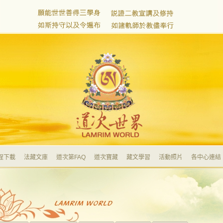
程下載
法藏文庫
道次第FAQ
道次寶藏
藏文學習
活動照片
各中心連結