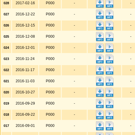
2017-02-16
P000
-
-
028
2016-12-22
P000
-
-
027
2016-12-15
P000
-
-
026
2016-12-08
P000
-
-
025
2016-12-01
P000
-
-
024
2016-11-24
P000
-
-
023
2016-11-17
P000
-
-
022
2016-11-03
P000
-
-
021
2016-10-27
P000
-
-
020
2016-09-29
P000
-
-
019
2016-09-22
P000
-
-
018
2016-09-01
P000
-
-
017