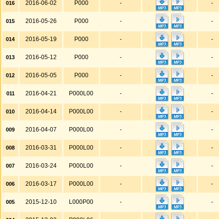
2016-06-02
P000
-
-
016
2016-05-26
P000
-
-
015
2016-05-19
P000
-
-
014
2016-05-12
P000
-
-
013
2016-05-05
P000
-
-
012
2016-04-21
P000L00
-
-
011
2016-04-14
P000L00
-
-
010
2016-04-07
P000L00
-
-
009
2016-03-31
P000L00
-
-
008
2016-03-24
P000L00
-
-
007
2016-03-17
P000L00
-
-
006
2015-12-10
L000P00
-
-
005