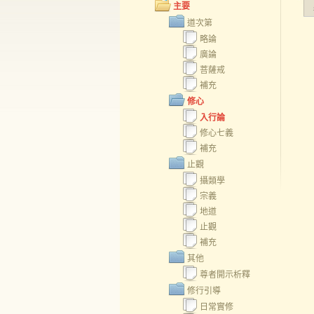
主要
道次第
略論
廣論
菩薩戒
補充
修心
入行論
修心七義
補充
止觀
攝類學
宗義
地道
止觀
補充
其他
尊者開示析釋
修行引導
日常實修