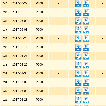
2017-06-29
P000
-
-
040
2017-06-15
P000
-
-
039
2017-06-08
P000
-
-
038
2017-06-01
P000
-
-
037
2017-05-25
P000
-
-
036
2017-05-11
P000
-
-
035
2017-04-27
P000
-
-
034
2017-04-20
P000
-
-
033
2017-03-30
P000
-
-
032
2017-03-09
P000
-
-
031
2017-03-02
P000
-
-
030
2017-02-23
P000
-
-
029