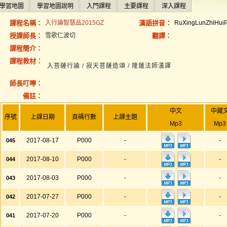
學習地圖
學習地圖說明
入門課程
主要課程
深入課程
課程名稱：
入行論智慧品2015GZ
漢語拼音：
RuXingLunZhiHui
授課師長：
雪歌仁波切
翻譯：
課程簡介：
課程教材：
入菩薩行論 / 寂天菩薩造頌 / 隆蓮法師漢譯
師長叮嚀：
備註：
中文
中藏
序號
上課日期
頁碼行數
上課主題
Mp3
Mp3
2017-08-17
P000
-
-
045
2017-08-10
P000
-
-
044
2017-08-03
P000
-
-
043
2017-07-27
P000
-
-
042
2017-07-20
P000
-
-
041