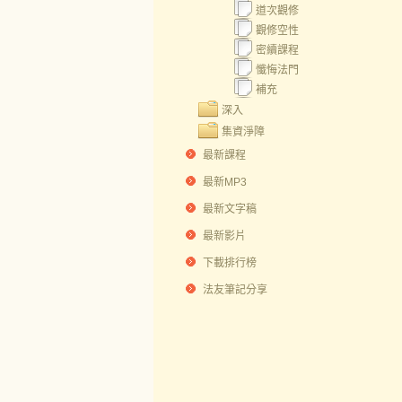
道次觀修
觀修空性
密續課程
懺悔法門
補充
深入
集資淨障
最新課程
最新MP3
最新文字稿
最新影片
下載排行榜
法友筆記分享