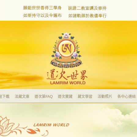
程下載
法藏文庫
道次第FAQ
道次寶藏
藏文學習
活動照片
各中心連結