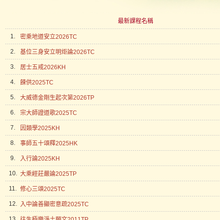
最新課程名稱
1.
密乘地道安立2026TC
2.
基位三身安立明炬論2026TC
3.
居士五戒2026KH
4.
餗供2025TC
5.
大威德金剛生起次第2026TP
6.
宗大師證道歌2025TC
7.
因類學2025KH
8.
事師五十頌釋2025HK
9.
入行論2025KH
10.
大乘經莊嚴論2025TP
11.
修心三頌2025TC
12.
入中論善顯密意疏2025TC
13.
往生極樂淨土願文2011TP